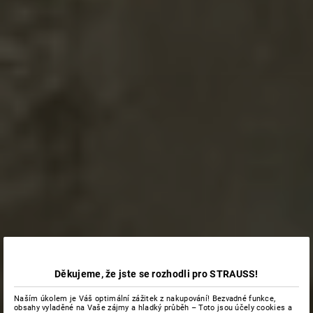
Děkujeme, že jste se rozhodli pro STRAUSS!
Naším úkolem je Váš optimální zážitek z nakupování! Bezvadné funkce,
obsahy vyladěné na Vaše zájmy a hladký průběh – Toto jsou účely cookies a