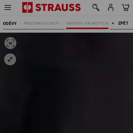
ZPĚT    >
ODĚVY
MUŽI
PRACOVNÍ KALHOTY
KRAT'ASY | KALHOTY 3/4