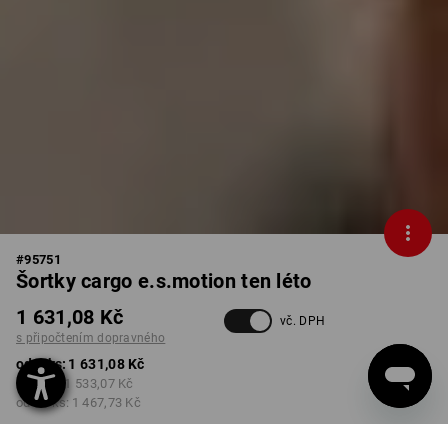
#
95751
Šortky cargo e.s.motion ten léto
1 631,08 Kč
vč. DPH
s připočtením dopravného
od 1 ks:
1 631,08 Kč
od 3 ks:
1 533,07 Kč
od 10 ks:
1 467,73 Kč
Dodací lhůta cca 3-5