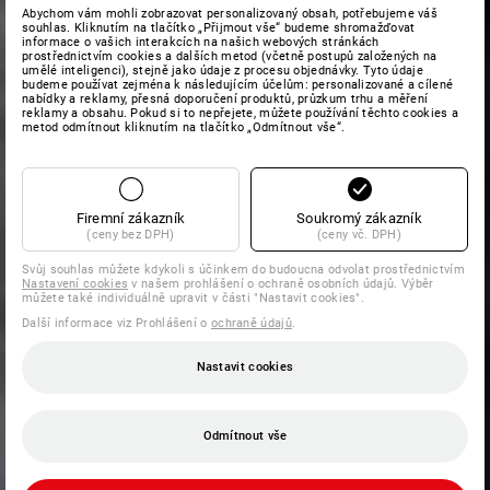
Abychom vám mohli zobrazovat personalizovaný obsah, potřebujeme váš
souhlas. Kliknutím na tlačítko „Přijmout vše“ budeme shromažďovat
informace o vašich interakcích na našich webových stránkách
prostřednictvím cookies a dalších metod (včetně postupů založených na
umělé inteligenci), stejně jako údaje z procesu objednávky. Tyto údaje
budeme používat zejména k následujícím účelům: personalizované a cílené
nabídky a reklamy, přesná doporučení produktů, průzkum trhu a měření
reklamy a obsahu. Pokud si to nepřejete, můžete používání těchto cookies a
metod odmítnout kliknutím na tlačítko „Odmítnout vše“.
Firemní zákazník
Soukromý zákazník
(ceny bez DPH)
(ceny vč. DPH)
Svůj souhlas můžete kdykoli s účinkem do budoucna odvolat prostřednictvím
Nastavení cookies
v našem prohlášení o ochraně osobních údajů. Výběr
můžete také individuálně upravit v části "Nastavit cookies".
Další informace viz Prohlášení o
ochraně údajů
.
Nastavit cookies
Odmítnout vše