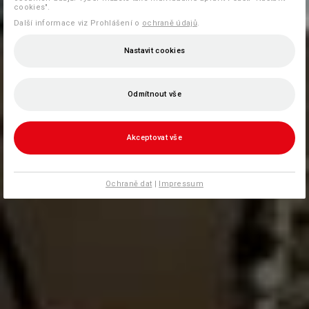
cookies".
Další informace viz Prohlášení o
ochraně údajů
.
Nastavit cookies
Odmítnout vše
Akceptovat vše
Ochraně dat
|
Impressum