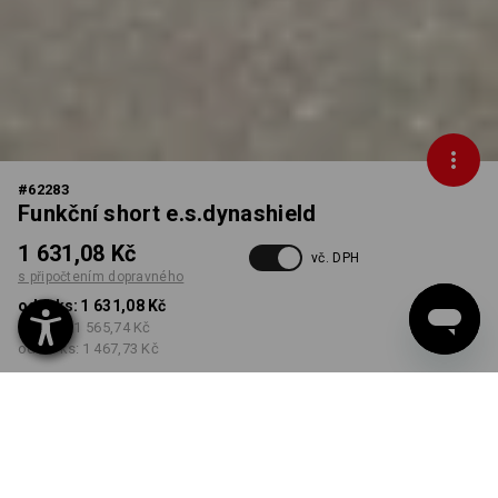
#
62283
Funkční short e.s.dynashield
1 631,08 Kč
vč. DPH
s připočtením dopravného
od 1 ks:
1 631,08 Kč
od 3 ks:
1 565,74 Kč
od 10 ks:
1 467,73 Kč
Dodací lhůta cca 3-5
pracovních dnů
BARVA
VELIKOST