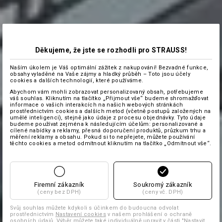
Děkujeme, že jste se rozhodli pro STRAUSS!
Naším úkolem je Váš optimální zážitek z nakupování! Bezvadné funkce,
obsahy vyladěné na Vaše zájmy a hladký průběh – Toto jsou účely
cookies a dalších technologií, které používáme.
Abychom vám mohli zobrazovat personalizovaný obsah, potřebujeme
váš souhlas. Kliknutím na tlačítko „Přijmout vše“ budeme shromažďovat
informace o vašich interakcích na našich webových stránkách
prostřednictvím cookies a dalších metod (včetně postupů založených na
umělé inteligenci), stejně jako údaje z procesu objednávky. Tyto údaje
budeme používat zejména k následujícím účelům: personalizované a
cílené nabídky a reklamy, přesná doporučení produktů, průzkum trhu a
měření reklamy a obsahu. Pokud si to nepřejete, můžete používání
těchto cookies a metod odmítnout kliknutím na tlačítko „Odmítnout vše“.
Firemní zákazník
Soukromý zákazník
(ceny bez DPH)
(ceny vč. DPH)
Svůj souhlas můžete kdykoli s účinkem do budoucna odvolat
prostřednictvím
Nastavení cookies
v našem prohlášení o ochraně
osobních údajů. Výběr můžete také individuálně upravit v části "Nastavit