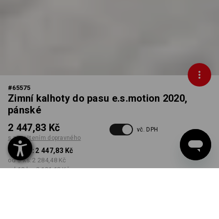
#
65575
Zimní kalhoty do pasu e.s.motion 2020,
pánské
2 447,83 Kč
vč. DPH
s připočtením dopravného
od 1 ks:
2 447,83 Kč
od 3 ks:
2 284,48 Kč
od 10 ks:
2 121,13 Kč
Dodací lhůta cca 3-5
pracovních dnů
BARVA
VELIKOST