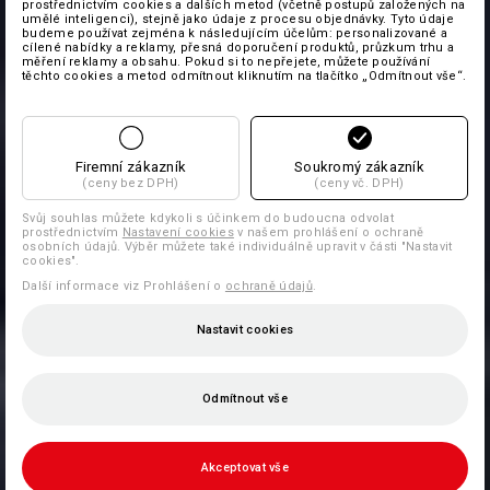
prostřednictvím cookies a dalších metod (včetně postupů založených na
umělé inteligenci), stejně jako údaje z procesu objednávky. Tyto údaje
budeme používat zejména k následujícím účelům: personalizované a
cílené nabídky a reklamy, přesná doporučení produktů, průzkum trhu a
měření reklamy a obsahu. Pokud si to nepřejete, můžete používání
těchto cookies a metod odmítnout kliknutím na tlačítko „Odmítnout vše“.
Firemní zákazník
Soukromý zákazník
(ceny bez DPH)
(ceny vč. DPH)
Svůj souhlas můžete kdykoli s účinkem do budoucna odvolat
prostřednictvím
Nastavení cookies
v našem prohlášení o ochraně
osobních údajů. Výběr můžete také individuálně upravit v části "Nastavit
cookies".
Další informace viz Prohlášení o
ochraně údajů
.
Nastavit cookies
Odmítnout vše
Akceptovat vše