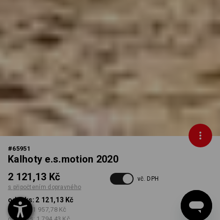
#
65951
Kalhoty e.s.motion 2020
2 121,13 Kč
vč. DPH
s připočtením dopravného
od 1 ks:
2 121,13 Kč
od 5 ks:
1 957,78 Kč
od 20 ks:
1 794,43 Kč