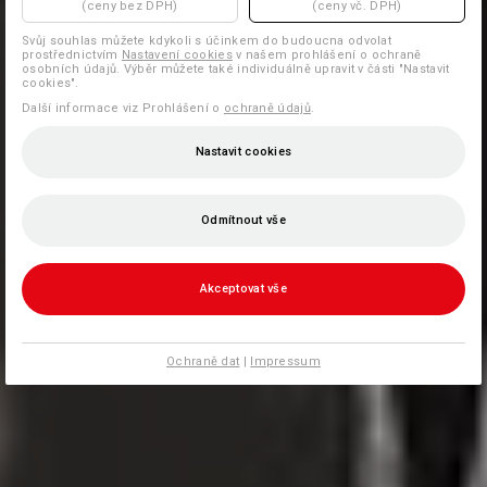
(ceny bez DPH)
(ceny vč. DPH)
Svůj souhlas můžete kdykoli s účinkem do budoucna odvolat
prostřednictvím
Nastavení cookies
v našem prohlášení o ochraně
osobních údajů. Výběr můžete také individuálně upravit v části "Nastavit
cookies".
Další informace viz Prohlášení o
ochraně údajů
.
Nastavit cookies
Odmítnout vše
Akceptovat vše
Ochraně dat
|
Impressum