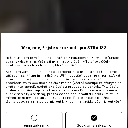
Děkujeme, že jste se rozhodli pro STRAUSS!
Naším úkolem je Váš optimální zážitek z nakupování! Bezvadné funkce,
obsahy vyladěné na Vaše zájmy a hladký průběh – Toto jsou účely
cookies a dalších technologií, které používáme.
Abychom vám mohli zobrazovat personalizovaný obsah, potřebujeme
váš souhlas. Kliknutím na tlačítko „Přijmout vše“ budeme shromažďovat
informace o vašich interakcích na našich webových stránkách
prostřednictvím cookies a dalších metod (včetně postupů založených na
umělé inteligenci), stejně jako údaje z procesu objednávky. Tyto údaje
budeme používat zejména k následujícím účelům: personalizované a
cílené nabídky a reklamy, přesná doporučení produktů, průzkum trhu a
měření reklamy a obsahu. Pokud si to nepřejete, můžete používání
těchto cookies a metod odmítnout kliknutím na tlačítko „Odmítnout vše“.
Firemní zákazník
Soukromý zákazník