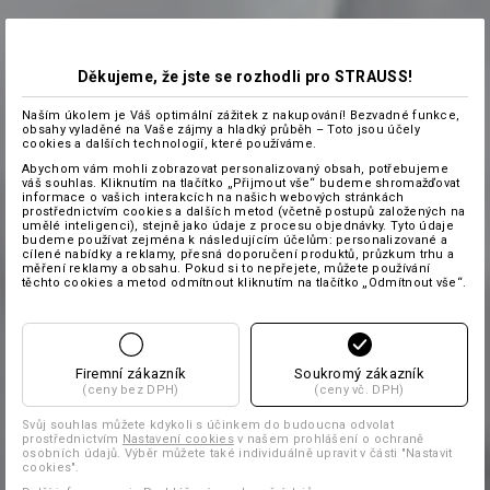
Děkujeme, že jste se rozhodli pro STRAUSS!
Naším úkolem je Váš optimální zážitek z nakupování! Bezvadné funkce,
obsahy vyladěné na Vaše zájmy a hladký průběh – Toto jsou účely
cookies a dalších technologií, které používáme.
Abychom vám mohli zobrazovat personalizovaný obsah, potřebujeme
váš souhlas. Kliknutím na tlačítko „Přijmout vše“ budeme shromažďovat
informace o vašich interakcích na našich webových stránkách
prostřednictvím cookies a dalších metod (včetně postupů založených na
umělé inteligenci), stejně jako údaje z procesu objednávky. Tyto údaje
budeme používat zejména k následujícím účelům: personalizované a
cílené nabídky a reklamy, přesná doporučení produktů, průzkum trhu a
měření reklamy a obsahu. Pokud si to nepřejete, můžete používání
těchto cookies a metod odmítnout kliknutím na tlačítko „Odmítnout vše“.
Firemní zákazník
Soukromý zákazník
(ceny bez DPH)
(ceny vč. DPH)
Svůj souhlas můžete kdykoli s účinkem do budoucna odvolat
prostřednictvím
Nastavení cookies
v našem prohlášení o ochraně
osobních údajů. Výběr můžete také individuálně upravit v části "Nastavit
cookies".