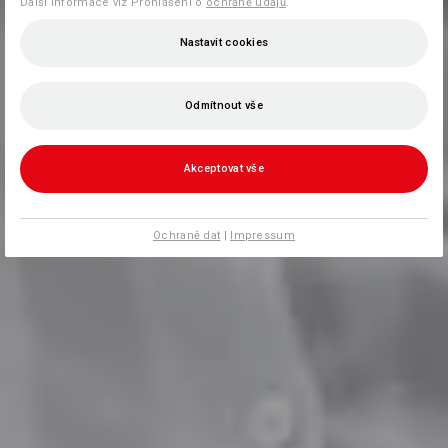
Další informace viz Prohlášení o
ochraně údajů
.
Nastavit cookies
Odmítnout vše
Akceptovat vše
Ochraně dat
|
Impressum