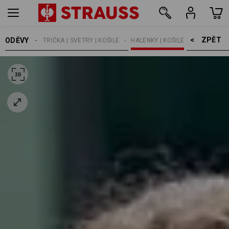
ZPĚT    >
ODĚVY
ŽENY
TRIČKA | SVETRY | KOŠILE
HALENKY | KOŠILE