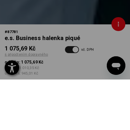
#
87781
e.s. Business halenka piqué
1 075,69 Kč
vč. DPH
s připočtením dopravného
od 1 ks:
1 075,69 Kč
od 3 ks:
1 010,35 Kč
od 10 ks:
945,01 Kč
Dodací lhůta cca 3-5
pracovních dnů
BARVA
VELIKOST
34
vybrat
vybrat
bílá