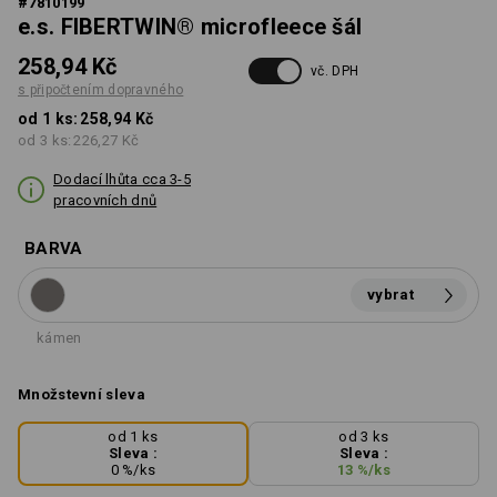
#
7810199
e.s. FIBERTWIN® microfleece šál
258,94 Kč
vč. DPH
s připočtením dopravného
od 1 ks:
258,94 Kč
od 3 ks:
226,27 Kč
Dodací lhůta cca 3-5
pracovních dnů
BARVA
vybrat
kámen
Množstevní sleva
od 1 ks
od 3 ks
Sleva :
Sleva :
0
%/
ks
13
%/
ks