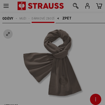
ZPĚT    >
ODĚVY
MUŽI
DÁRKOVÉ ZBOŽÍ