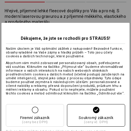
Hřejivé, příjemné lehké fleecové doplňky pro Vás a pro něj. S
moderní laserovou gravurou a z příjemně měkkého, elastického
a prodyšného materálu.
Rozměry: cca.
190 x 25 cm
Děkujeme, že jste se rozhodli pro STRAUSS!
Materiál:
Svrchní materiál
100
%
Polyester
(cca. 158 g/m²)
Naším úkolem je Váš optimální zážitek z nakupování! Bezvadné funkce,
obsahy vyladěné na Vaše zájmy a hladký průběh – Toto jsou účely
Pokyny pro péči:
cookies a dalších technologií, které používáme.
Abychom vám mohli zobrazovat personalizovaný obsah, potřebujeme
váš souhlas. Kliknutím na tlačítko „Přijmout vše“ budeme shromažďovat
informace o vašich interakcích na našich webových stránkách
prostřednictvím cookies a dalších metod (včetně postupů založených na
umělé inteligenci), stejně jako údaje z procesu objednávky. Tyto údaje
budeme používat zejména k následujícím účelům: personalizované a
cílené nabídky a reklamy, přesná doporučení produktů, průzkum trhu a
měření reklamy a obsahu. Pokud si to nepřejete, můžete používání
těchto cookies a metod odmítnout kliknutím na tlačítko „Odmítnout vše“.
Teplá vrstva
Firemní zákazník
Soukromý zákazník
(ceny bez DPH)
(ceny vč. DPH)
Personalizace: