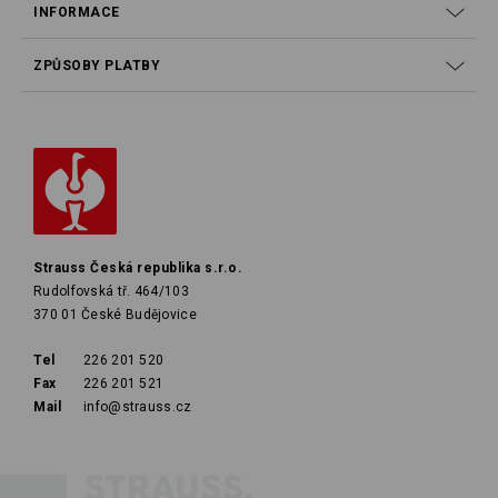
INFORMACE
ZPŮSOBY PLATBY
Strauss Česká republika s.r.o.
Rudolfovská tř. 464/103
370 01 České Budějovice
Tel
226 201 520
Fax
226 201 521
Mail
info@strauss.cz