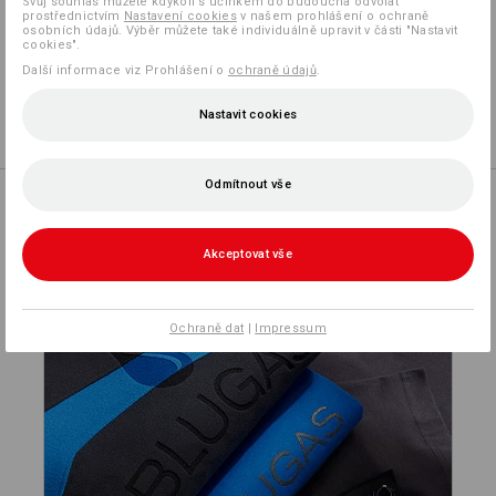
Svůj souhlas můžete kdykoli s účinkem do budoucna odvolat
prostřednictvím
Nastavení cookies
v našem prohlášení o ochraně
osobních údajů. Výběr můžete také individuálně upravit v části "Nastavit
Vlastní návrh
cookies".
Další informace viz Prohlášení o
ochraně údajů
.
Logoservice
Nastavit cookies
více
Odmítnout vše
Akceptovat vše
PERSONALIZOVAT
Ochraně dat
|
Impressum