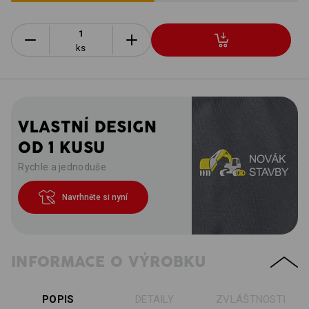
ks
VLASTNÍ DESIGN
OD 1 KUSU
Rychle a jednoduše
Navrhněte si nyní
INFORMACE O VÝROBKU
POPIS
DETAILY
ZVLÁŠTNOSTI