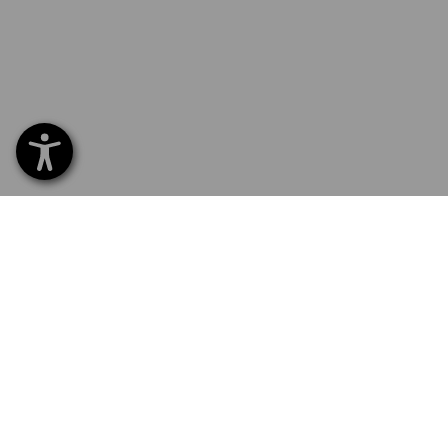
SERVIS 226 201 520
SERV
Home
Dodán
NEWSLETTER-PŘIHLÁŠKA
Výmě
Platb