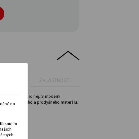
ETAILY
ZVLÁŠTNOSTI
lňky pro Vás a pro něj. S moderní
kého, elastického a prodyšného materálu.
aděné na
Kliknutím
a. 158 g/m²)
našich
ožených