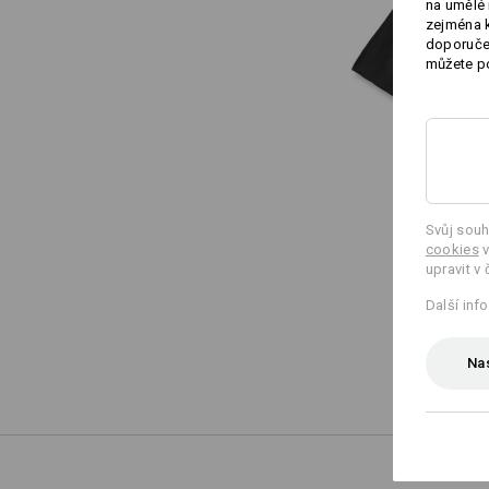
na umělé 
zejména k
doporučen
můžete po
Svůj souh
cookies
v
upravit v 
Další inf
Nas