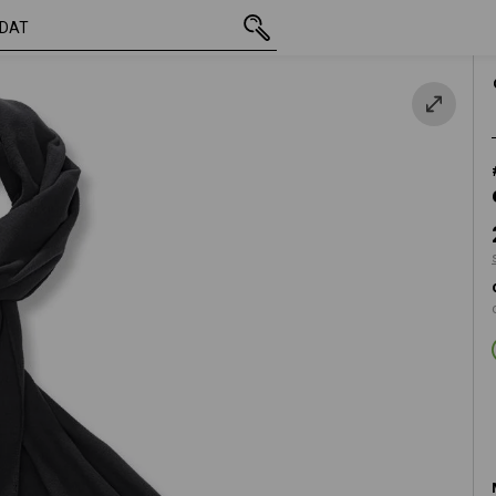
vč. DPH
258,94 Kč
černá
s připočtením dopravného