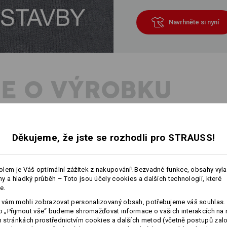
Navrhněte si nyní
E O VÝROBKU
POPIS
D
Děkujeme, že jste se rozhodli pro STRAUSS!
Hřejivé, příjemné lehké fleecové dop
laserovou gravurou a z příjemně měk
lem je Váš optimální zážitek z nakupování! Bezvadné funkce, obsahy vyl
y a hladký průběh – Toto jsou účely cookies a dalších technologií, které
Rozměry: cca.
190 x 25 cm
e.
Materiál:
vám mohli zobrazovat personalizovaný obsah, potřebujeme váš souhlas. 
Svrchní materiál
100
%
Polyester
(cc
ko „Přijmout vše“ budeme shromažďovat informace o vašich interakcích na 
stránkách prostřednictvím cookies a dalších metod (včetně postupů zal
Pokyny pro péči: