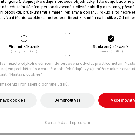
inteligenci), stejně jako údaje z procesu objednávky. Tyto údaje budeme p
 následujícím účelům: personalizované a cílené nabídky a reklamy, přesná
Perte v pračce na 30 °C
í produktů, průzkum trhu a měření reklamy a obsahu. Pokud si to nepřejet
Sušte v sušičce na nízkou tepl
užívání těchto cookies a metod odmítnout kliknutím na tlačítko „Odmítnou
Nečistěte chemicky
Firemní zákazník
Soukromý zákazník
(ceny bez DPH)
(ceny vč. DPH)
Teplá vrstva
las můžete kdykoli s účinkem do budoucna odvolat prostřednictvím
Nasta
 našem prohlášení o ochraně osobních údajů. Výběr můžete také individuá
části "Nastavit cookies".
Personalizace:
ormace viz Prohlášení o
ochraně údajů
.
Vlastní návrh
tavit cookies
Odmítnout vše
Akceptovat 
Ochraně dat
|
Impressum