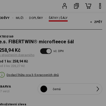
ks
ODĚVY
MUŽI
DOPLŇKY
ŠÁTKY | ŠÁLY
<   
ZPĚT
#
7810169
e.s. FIBERTWIN® microfleece šál
258,94 Kč
vč. DPH
s připočtením dopravného
od 1 ks:
258,94 Kč
od 3 ks:
226,27 Kč
Dodací lhůta cca 3-5 pracovních dnů
BARVA
černá
7 verzí
Množstevní sleva