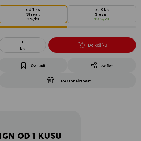
od 1 ks
od 3 ks
Sleva :
Sleva :
0
%/
ks
13
%/
ks
Do košíku
ks
Označit
Sdílet
Personalizovat
IGN OD 1 KUSU