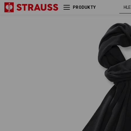
PRODUKTY
e.s. FIBERTWIN® microfleece
šál