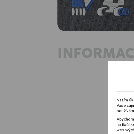
INFORMAC
Naším úko
Vaše zájm
používám
Abychom 
na tlačít
webových 