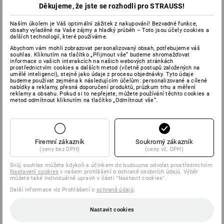
Děkujeme, že jste se rozhodli pro STRAUSS!
Naším úkolem je Váš optimální zážitek z nakupování! Bezvadné funkce,
obsahy vyladěné na Vaše zájmy a hladký průběh – Toto jsou účely cookies a
dalších technologií, které používáme.
Abychom vám mohli zobrazovat personalizovaný obsah, potřebujeme váš
souhlas. Kliknutím na tlačítko „Přijmout vše“ budeme shromažďovat
informace o vašich interakcích na našich webových stránkách
prostřednictvím cookies a dalších metod (včetně postupů založených na
umělé inteligenci), stejně jako údaje z procesu objednávky. Tyto údaje
budeme používat zejména k následujícím účelům: personalizované a cílené
nabídky a reklamy, přesná doporučení produktů, průzkum trhu a měření
reklamy a obsahu. Pokud si to nepřejete, můžete používání těchto cookies a
metod odmítnout kliknutím na tlačítko „Odmítnout vše“.
Firemní zákazník
Soukromý zákazník
(ceny bez DPH)
(ceny vč. DPH)
Svůj souhlas můžete kdykoli s účinkem do budoucna odvolat prostřednictvím
Nastavení cookies
v našem prohlášení o ochraně osobních údajů. Výběr
můžete také individuálně upravit v části "Nastavit cookies".
Další informace viz Prohlášení o
ochraně údajů
.
Nastavit cookies