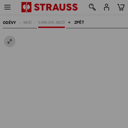
ZPĚT    >
ODĚVY
MUŽI
DÁRKOVÉ ZBOŽÍ