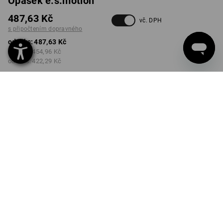
Opasek e.s.motion
487,63 Kč
vč. DPH
s připočtením dopravného
od 1 ks:
487,63 Kč
od 3 ks:
454,96 Kč
od 6 ks:
422,29 Kč
Dodací lhůta cca 3-5
pracovních dnů
BARVA
VELIKOST
80/95cm
vybrat
vybrat
modrá chrpa
Množstevní sleva
od 1 ks
od 3 ks
od 6 ks
Sleva :
Sleva :
Sleva :
0
%/
ks
7
%/
ks
13
%/
ks