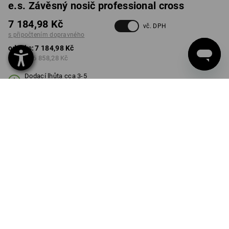
e.s. Závěsný nosič professional cross
7 184,98 Kč
vč. DPH
s připočtením dopravného
od 1 ks:
7 184,98 Kč
od 3 ks:
6 858,28 Kč
Dodací lhůta cca 3-5
pracovních dnů
Množstevní sleva
od 1 ks
od 3 ks
Sleva :
Sleva :
0
%/
ks
5
%/
ks
ks