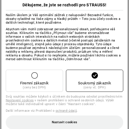
Děkujeme, že jste se rozhodli pro STRAUSS!
Naším úkolem je Váš optimální zážitek z nakupování! Bezvadné funkce,
obsahy vyladěné na Vaše zájmy a hladký průběh – Toto jsou účely cookies a
dalších technologií, které používáme.
Abychom vám mohli zobrazovat personalizovaný obsah, potřebujeme váš
souhlas. Kliknutím na tlačítko „Přijmout vše“ budeme shromažďovat
informace o vašich interakcích na našich webových stránkách
prostřednictvím cookies a dalších metod (včetně postupů založených na
umělé inteligenci), stejně jako údaje z procesu objednávky. Tyto údaje
budeme používat zejména k následujícím účelům: personalizované a cílené
nabídky a reklamy, přesná doporučení produktů, průzkum trhu a měření
reklamy a obsahu. Pokud si to nepřejete, můžete používání těchto cookies a
metod odmítnout kliknutím na tlačítko „Odmítnout vše“.
Firemní zákazník
Soukromý zákazník
(ceny bez DPH)
(ceny vč. DPH)
Svůj souhlas můžete kdykoli s účinkem do budoucna odvolat prostřednictvím
Nastavení cookies
v našem prohlášení o ochraně osobních údajů. Výběr
můžete také individuálně upravit v části "Nastavit cookies".
Další informace viz Prohlášení o
ochraně údajů
.
Nastavit cookies