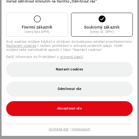
metod odmítnout kliknutím na tlačítko „Odmítnout vše“.
Firemní zákazník
Soukromý zákazník
(ceny bez DPH)
(ceny vč. DPH)
Svůj souhlas můžete kdykoli s účinkem do budoucna odvolat prostřednictvím
Nastavení cookies
v našem prohlášení o ochraně osobních údajů. Výběr
můžete také individuálně upravit v části "Nastavit cookies".
Další informace viz Prohlášení o
ochraně údajů
.
Nastavit cookies
Odmítnout vše
Akceptovat vše
Ochraně dat
|
Impressum