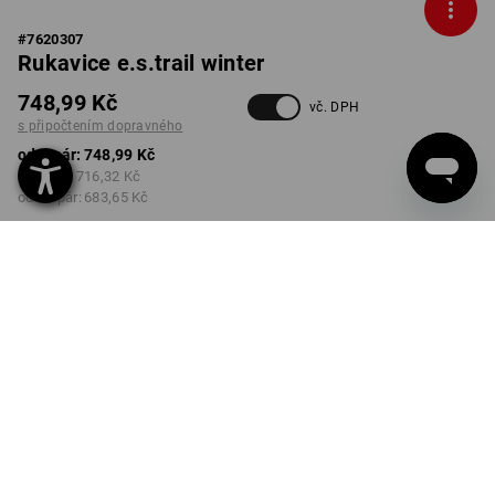
#
7620307
Rukavice e.s.trail winter
748,99 Kč
vč. DPH
s připočtením dopravného
od 1 pár:
748,99 Kč
od 3 pár:
716,32 Kč
od 10 pár:
683,65 Kč
Dodací lhůta cca 3-5
pracovních dnů
BARVA
VELIKOST
7
vybrat
vybrat
černá / čedičově šedá
Množstevní sleva
od 1 pár
od 3 pár
od 10 pár