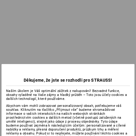
Děkujeme, že jste se rozhodli pro STRAUSS!
Naším úkolem je Váš optimální zážitek z nakupování! Bezvadné funkce,
obsahy vyladěné na Vaše zájmy a hladký průběh – Toto jsou účely cookies a
dalších technologií, které používáme.
Abychom vám mohli zobrazovat personalizovaný obsah, potřebujeme váš
souhlas. Kliknutím na tlačítko „Přijmout vše“ budeme shromažďovat
informace o vašich interakcích na našich webových stránkách
prostřednictvím cookies a dalších metod (včetně postupů založených na
umělé inteligenci), stejně jako údaje z procesu objednávky. Tyto údaje
budeme používat zejména k následujícím účelům: personalizované a cílené
nabídky a reklamy, přesná doporučení produktů, průzkum trhu a měření
reklamy a obsahu. Pokud si to nepřejete, můžete používání těchto cookies a