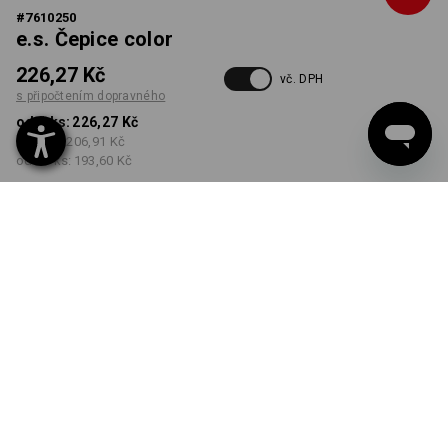
#
7610250
e.s. Čepice color
226,27 Kč
vč. DPH
s připočtením dopravného
od 1 ks:
226,27 Kč
od 5 ks:
206,91 Kč
od 20 ks:
193,60 Kč
Dodací lhůta cca 3-5
pracovních dnů
BARVA
vybrat
sádra / jíl
Množstevní sleva
od 1 ks
od 5 ks
od 20 ks
Sleva :
Sleva :
Sleva :