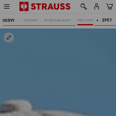
ZPĚT    >
ODĚVY
MUŽI
DOPLŇKY
POKRÝVKA HLAVY
KŠILTOVKY