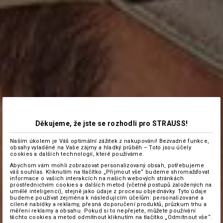
Děkujeme, že jste se rozhodli pro STRAUSS!
Naším úkolem je Váš optimální zážitek z nakupování! Bezvadné funkce,
obsahy vyladěné na Vaše zájmy a hladký průběh – Toto jsou účely
cookies a dalších technologií, které používáme.
Abychom vám mohli zobrazovat personalizovaný obsah, potřebujeme
váš souhlas. Kliknutím na tlačítko „Přijmout vše“ budeme shromažďovat
informace o vašich interakcích na našich webových stránkách
prostřednictvím cookies a dalších metod (včetně postupů založených na
umělé inteligenci), stejně jako údaje z procesu objednávky. Tyto údaje
budeme používat zejména k následujícím účelům: personalizované a
cílené nabídky a reklamy, přesná doporučení produktů, průzkum trhu a
měření reklamy a obsahu. Pokud si to nepřejete, můžete používání
těchto cookies a metod odmítnout kliknutím na tlačítko „Odmítnout vše“.