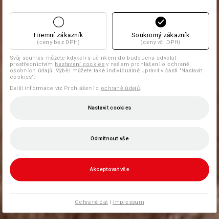
Firemní zákazník
Soukromý zákazník
(ceny bez DPH)
(ceny vč. DPH)
Svůj souhlas můžete kdykoli s účinkem do budoucna odvolat
prostřednictvím
Nastavení cookies
v našem prohlášení o ochraně
osobních údajů. Výběr můžete také individuálně upravit v části "Nastavit
cookies".
Další informace viz Prohlášení o
ochraně údajů
.
Nastavit cookies
Odmítnout vše
Akceptovat vše
Ochraně dat
|
Impressum