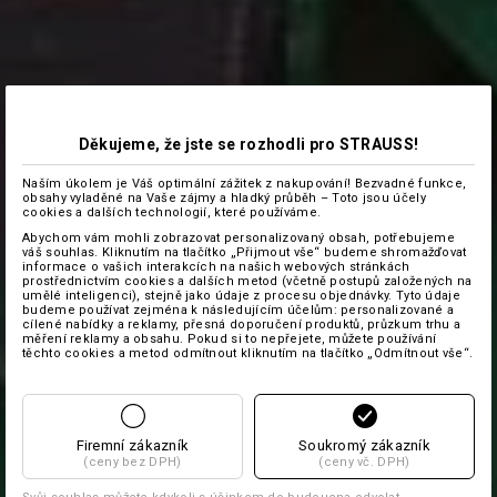
Děkujeme, že jste se rozhodli pro STRAUSS!
Naším úkolem je Váš optimální zážitek z nakupování! Bezvadné funkce,
obsahy vyladěné na Vaše zájmy a hladký průběh – Toto jsou účely
cookies a dalších technologií, které používáme.
Abychom vám mohli zobrazovat personalizovaný obsah, potřebujeme
váš souhlas. Kliknutím na tlačítko „Přijmout vše“ budeme shromažďovat
informace o vašich interakcích na našich webových stránkách
prostřednictvím cookies a dalších metod (včetně postupů založených na
umělé inteligenci), stejně jako údaje z procesu objednávky. Tyto údaje
budeme používat zejména k následujícím účelům: personalizované a
cílené nabídky a reklamy, přesná doporučení produktů, průzkum trhu a
měření reklamy a obsahu. Pokud si to nepřejete, můžete používání
těchto cookies a metod odmítnout kliknutím na tlačítko „Odmítnout vše“.
Firemní zákazník
Soukromý zákazník
(ceny bez DPH)
(ceny vč. DPH)