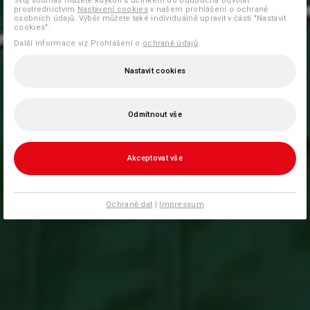
Svůj souhlas můžete kdykoli s účinkem do budoucna odvolat
prostřednictvím
Nastavení cookies
v našem prohlášení o ochraně
osobních údajů. Výběr můžete také individuálně upravit v části "Nastavit
cookies".
Další informace viz Prohlášení o
ochraně údajů
.
Nastavit cookies
Odmítnout vše
Akceptovat vše
Ochraně dat
|
Impressum