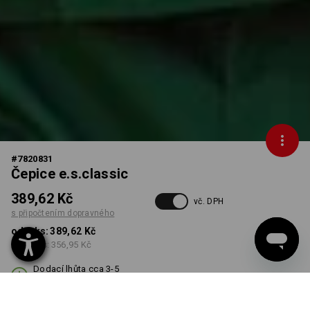
#
7820831
Čepice e.s.classic
389,62 Kč
vč. DPH
s připočtením dopravného
od 1 ks:
389,62 Kč
od 10 ks:
356,95 Kč
Dodací lhůta cca 3-5
pracovních dnů