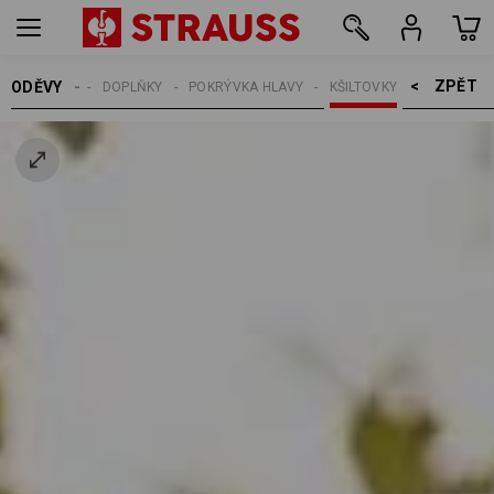
ZPĚT    >
ODĚVY
MUŽI
DOPLŇKY
POKRÝVKA HLAVY
KŠILTOVKY