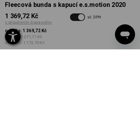
Fleecová bunda s kapucí e.s.motion 2020
1 369,72 Kč
vč. DPH
s připočtením dopravného
od 1 ks:
1 369,72 Kč
od 3 ks:
1 271,71 Kč
od 10 ks:
1 173,70 Kč
Dodací lhůta cca 3-5
pracovních dnů
BARVA
VELIKOST
S
vybrat
vybrat
modrá chrpa
Množstevní sleva
od 1 ks
od 3 ks
od 10 ks
Sleva :
Sleva :
Sleva :
0
%/
ks
7
%/
ks
14
%/
ks