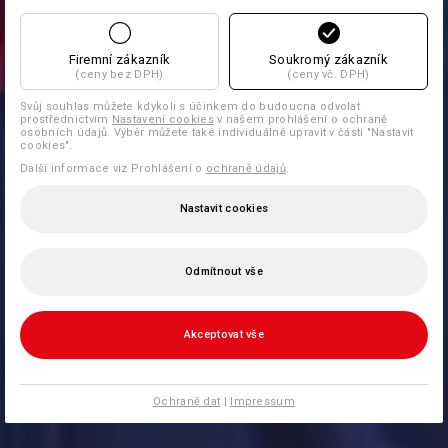
Firemní zákazník
Soukromý zákazník
(ceny bez DPH)
(ceny vč. DPH)
Svůj souhlas můžete kdykoli s účinkem do budoucna odvolat
prostřednictvím
Nastavení cookies
v našem prohlášení o ochraně
osobních údajů. Výběr můžete také individuálně upravit v části "Nastavit
cookies".
Další informace viz Prohlášení o
ochraně údajů
.
Nastavit cookies
Odmítnout vše
Akceptovat vše
Ochraně dat
|
Impressum