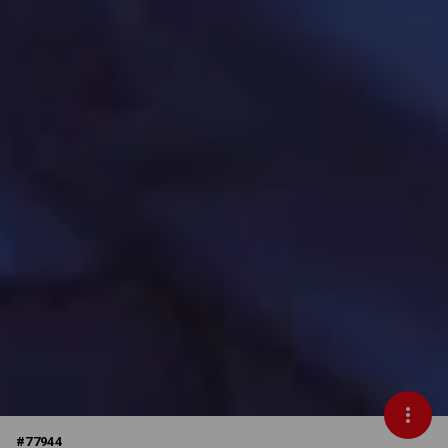
#
77944