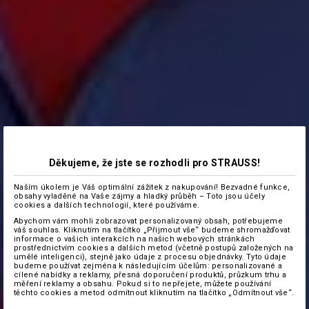
Děkujeme, že jste se rozhodli pro STRAUSS!
Naším úkolem je Váš optimální zážitek z nakupování! Bezvadné funkce,
obsahy vyladěné na Vaše zájmy a hladký průběh – Toto jsou účely
cookies a dalších technologií, které používáme.
Abychom vám mohli zobrazovat personalizovaný obsah, potřebujeme
váš souhlas. Kliknutím na tlačítko „Přijmout vše“ budeme shromažďovat
informace o vašich interakcích na našich webových stránkách
prostřednictvím cookies a dalších metod (včetně postupů založených na
umělé inteligenci), stejně jako údaje z procesu objednávky. Tyto údaje
budeme používat zejména k následujícím účelům: personalizované a
cílené nabídky a reklamy, přesná doporučení produktů, průzkum trhu a
měření reklamy a obsahu. Pokud si to nepřejete, můžete používání
těchto cookies a metod odmítnout kliknutím na tlačítko „Odmítnout vše“.