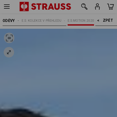
ZPĚT    >
ODĚVY
TÉMATA
E.S. KOLEKCE V PŘEHLEDU
E.S.MOTION 2020