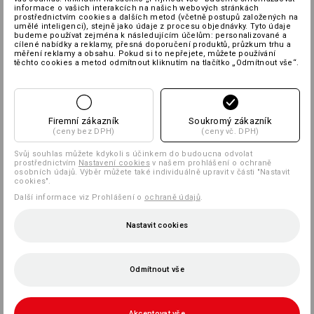
informace o vašich interakcích na našich webových stránkách
prostřednictvím cookies a dalších metod (včetně postupů založených na
umělé inteligenci), stejně jako údaje z procesu objednávky. Tyto údaje
budeme používat zejména k následujícím účelům: personalizované a
cílené nabídky a reklamy, přesná doporučení produktů, průzkum trhu a
měření reklamy a obsahu. Pokud si to nepřejete, můžete používání
těchto cookies a metod odmítnout kliknutím na tlačítko „Odmítnout vše“.
Firemní zákazník
Soukromý zákazník
(ceny bez DPH)
(ceny vč. DPH)
Svůj souhlas můžete kdykoli s účinkem do budoucna odvolat
prostřednictvím
Nastavení cookies
v našem prohlášení o ochraně
osobních údajů. Výběr můžete také individuálně upravit v části "Nastavit
cookies".
Další informace viz Prohlášení o
ochraně údajů
.
Nastavit cookies
Odmítnout vše
Akceptovat vše