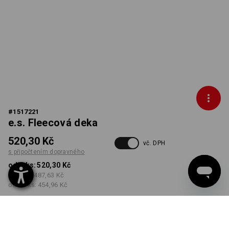
#
1517221
e.s. Fleecová deka
520,30 Kč
vč. DPH
s připočtením dopravného
od 1 ks:
520,30 Kč
od 5 ks:
487,63 Kč
od 20 ks:
454,96 Kč
Dodací lhůta cca 3-5
pracovních dnů