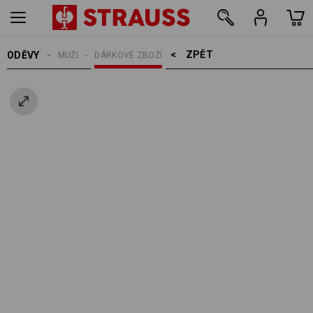
ZPĚT    >
ODĚVY
MUŽI
DÁRKOVÉ ZBOŽÍ