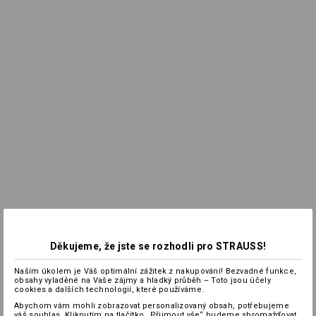
Děkujeme, že jste se rozhodli pro STRAUSS!
Naším úkolem je Váš optimální zážitek z nakupování! Bezvadné funkce,
obsahy vyladěné na Vaše zájmy a hladký průběh – Toto jsou účely
cookies a dalších technologií, které používáme.
Abychom vám mohli zobrazovat personalizovaný obsah, potřebujeme
váš souhlas. Kliknutím na tlačítko „Přijmout vše“ budeme shromažďovat