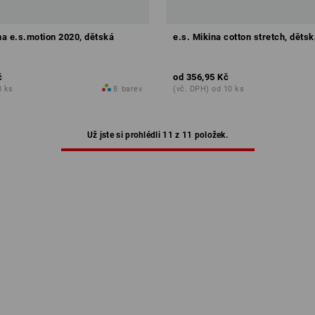
a e.s.motion 2020, dětská
e.s. Mikina cotton stretch, dětsk
č
od
356,95 Kč
3 ks
8
barev
(vč. DPH) od 10 ks
Už jste si prohlédli 11 z 11 položek.