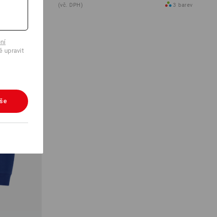
8
barev
(vč. DPH)
3
barev
ní
ě upravit
vše