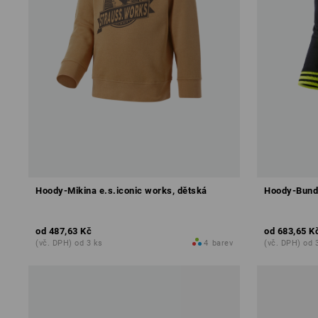
Hoody-Mikina e.s.iconic works, dětská
Hoody-Bunda
od
487,63 Kč
od
683,65 K
(vč. DPH) od 3 ks
4
barev
(vč. DPH) od 