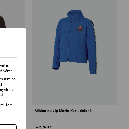
ěné na
užíváme.
knutím na
ch
ených na
at
, můžete
Mikina na zip Mario Kart, detská
672,76 Kč