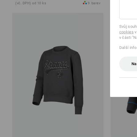
(vč. DPH) od 10 ks
9
barev
(vč. DPH) od 
Svůj souh
cookies
v
v části "N
Další inf
Na