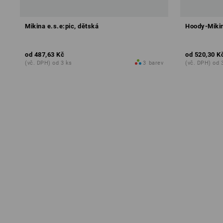
Mikina e.s.e:pic, dětská
Hoody-Mikin
od
487,63 Kč
od
520,30 K
(vč. DPH) od 3 ks
3
barev
(vč. DPH) od 