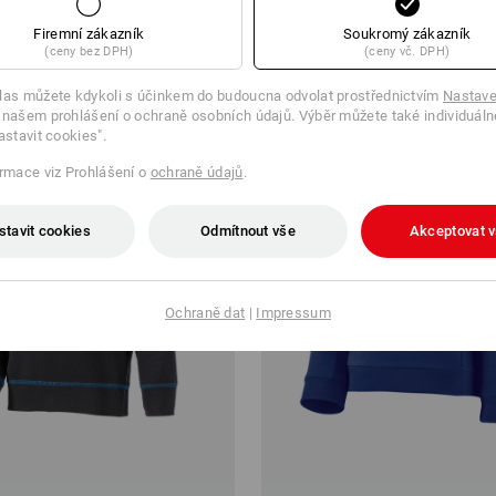
3 ks
3
barev
(vč. DPH) od 3 ks
Firemní zákazník
Soukromý zákazník
(ceny bez DPH)
(ceny vč. DPH)
las můžete kdykoli s účinkem do budoucna odvolat prostřednictvím
Nastave
 našem prohlášení o ochraně osobních údajů. Výběr můžete také individuáln
astavit cookies".
ormace viz Prohlášení o
ochraně údajů
.
stavit cookies
Odmítnout vše
Akceptovat 
Ochraně dat
|
Impressum