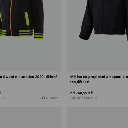
 Sweat e.s.motion 2020, dětská
Mikina na propínání s kapucí e.
ten,dětské
č
od
748,99 Kč
3 ks
8
barev
(vč. DPH) od 3 ks