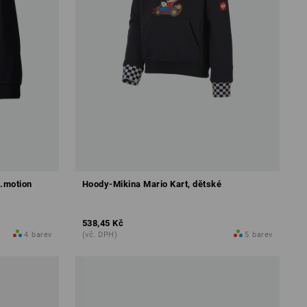
s.motion
Hoody-Mikina Mario Kart, dětské
538,45 Kč
4
barev
(vč. DPH)
5
barev