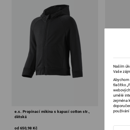
Naším úko
Vaše zájm
Abychom v
tlačítko 
webových 
umělé int
zejména k
doporučen
používání
e.s. Propínací mikina s kapucí cotton str.,
e.s. Mikina 
dětská
od
650,98 Kč
od
520,30 K