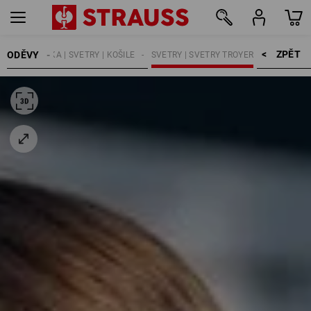
ZPĚT    >
ODĚVY
DĚTI
TRIČKA | SVETRY | KOŠILE
SVETRY | SVETRY TROYER