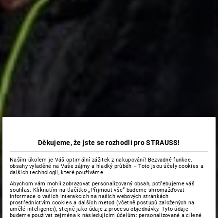
Děkujeme, že jste se rozhodli pro STRAUSS!
Naším úkolem je Váš optimální zážitek z nakupování! Bezvadné funkce,
obsahy vyladěné na Vaše zájmy a hladký průběh – Toto jsou účely cookies a
dalších technologií, které používáme.
Abychom vám mohli zobrazovat personalizovaný obsah, potřebujeme váš
souhlas. Kliknutím na tlačítko „Přijmout vše“ budeme shromažďovat
informace o vašich interakcích na našich webových stránkách
prostřednictvím cookies a dalších metod (včetně postupů založených na
umělé inteligenci), stejně jako údaje z procesu objednávky. Tyto údaje
budeme používat zejména k následujícím účelům: personalizované a cílené