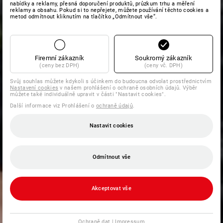
nabídky a reklamy, přesná doporučení produktů, průzkum trhu a měření
reklamy a obsahu. Pokud si to nepřejete, můžete používání těchto cookies a
metod odmítnout kliknutím na tlačítko „Odmítnout vše“.
Firemní zákazník
Soukromý zákazník
(ceny bez DPH)
(ceny vč. DPH)
Svůj souhlas můžete kdykoli s účinkem do budoucna odvolat prostřednictvím
Nastavení cookies
v našem prohlášení o ochraně osobních údajů. Výběr
můžete také individuálně upravit v části "Nastavit cookies".
Další informace viz Prohlášení o
ochraně údajů
.
Nastavit cookies
Odmítnout vše
Akceptovat vše
Ochraně dat
|
Impressum