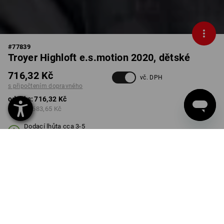
#
77839
Troyer Highloft e.s.motion 2020, dětské
716,32 Kč
vč. DPH
s připočtením dopravného
od 1 ks:
716,32 Kč
od 3 ks:
683,65 Kč
Dodací lhůta cca 3-5
pracovních dnů
BARVA
VELIKOST
98/104
vybrat
vybrat
černá / výstražná žlutá /
výstražná oranžová