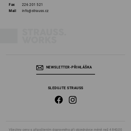
Fax
226 201 521
Mail
info@strauss.cz
NEWSLETTER-PŘIHLÁŠKA
SLEDUJTE STRAUSS
Všechny ceny
s připočtením dopravného
při objednávce méně než 4 840,00