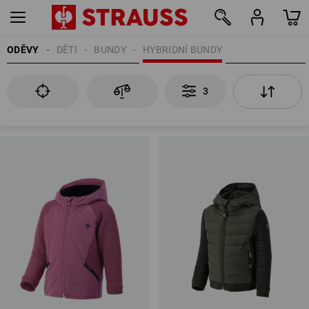
ODĚVY
DĚTI
BUNDY
HYBRIDNÍ BUNDY
3
3