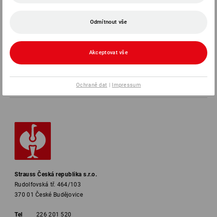
SERVIS
Odmítnout vše
SPOLEČNOSTI
Akceptovat vše
INFORMACE
Ochraně dat
|
Impressum
ZPŮSOBY PLATBY
Strauss Česká republika s.r.o.
Rudolfovská tř. 464/103
370 01 České Budějovice
Tel
226 201 520