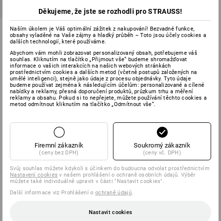
Děkujeme, že jste se rozhodli pro STRAUSS!
Fleecová bunda hybrid
Naším úkolem je Váš optimální zážitek z nakupování! Bezvadné funkce,
obsahy vyladěné na Vaše zájmy a hladký průběh – Toto jsou účely cookies a
e.s.concrete, dětská
dalších technologií, které používáme.
3
barev
Abychom vám mohli zobrazovat personalizovaný obsah, potřebujeme váš
souhlas. Kliknutím na tlačítko „Přijmout vše“ budeme shromažďovat
od
1 043,02 Kč
informace o vašich interakcích na našich webových stránkách
(vč. DPH) od 3 ks
prostřednictvím cookies a dalších metod (včetně postupů založených na
umělé inteligenci), stejně jako údaje z procesu objednávky. Tyto údaje
budeme používat zejména k následujícím účelům: personalizované a cílené
nabídky a reklamy, přesná doporučení produktů, průzkum trhu a měření
reklamy a obsahu. Pokud si to nepřejete, můžete používání těchto cookies a
metod odmítnout kliknutím na tlačítko „Odmítnout vše“.
Už jste si prohlédli 3 z 3 položek.
Firemní zákazník
Soukromý zákazník
(ceny bez DPH)
(ceny vč. DPH)
Svůj souhlas můžete kdykoli s účinkem do budoucna odvolat prostřednictvím
Nastavení cookies
v našem prohlášení o ochraně osobních údajů. Výběr
můžete také individuálně upravit v části "Nastavit cookies".
Další informace viz Prohlášení o
ochraně údajů
.
SERVIS 226 201 520
Nastavit cookies