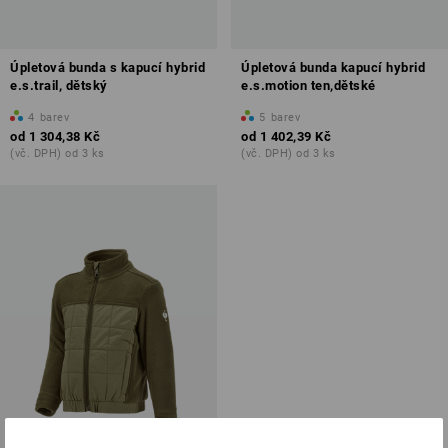
Úpletová bunda s kapucí hybrid
Úpletová bunda kapucí hybrid
e.s.trail, dětský
e.s.motion ten,dětské
4
barev
5
barev
od
1 304,38 Kč
od
1 402,39 Kč
(vč. DPH) od 3 ks
(vč. DPH) od 3 ks