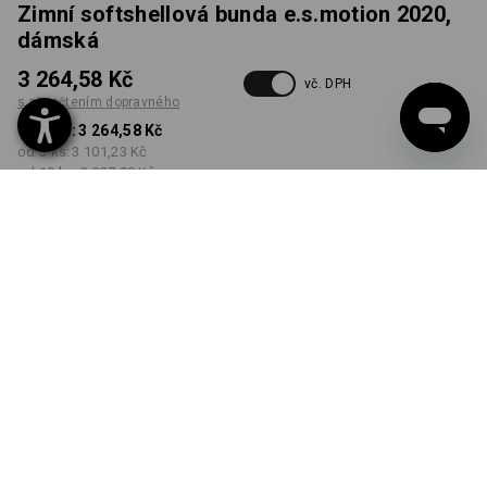
Zimní softshellová bunda e.s.motion 2020,
dámská
3 264,58 Kč
vč. DPH
s připočtením dopravného
od 1 ks:
3 264,58 Kč
od 3 ks:
3 101,23 Kč
od 10 ks:
2 937,88 Kč
Dodací lhůta cca 3-5
pracovních dnů
BARVA
VELIKOST
XS
vybrat
vybrat
antracit / platinová
Množstevní sleva
od 1 ks
od 3 ks
od 10 ks
Sleva :
Sleva :
Sleva :