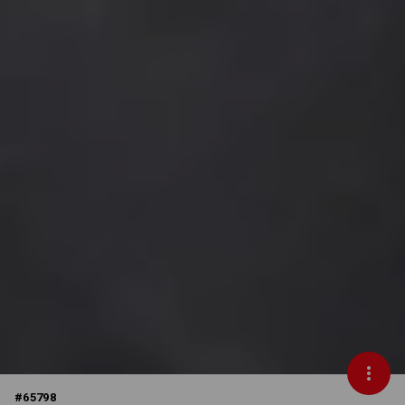
#
65798