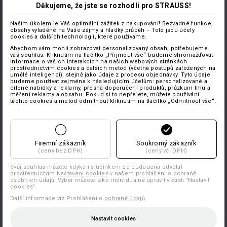
Děkujeme, že jste se rozhodli pro STRAUSS!
Naším úkolem je Váš optimální zážitek z nakupování! Bezvadné funkce,
obsahy vyladěné na Vaše zájmy a hladký průběh – Toto jsou účely
cookies a dalších technologií, které používáme.
Abychom vám mohli zobrazovat personalizovaný obsah, potřebujeme
váš souhlas. Kliknutím na tlačítko „Přijmout vše“ budeme shromažďovat
informace o vašich interakcích na našich webových stránkách
prostřednictvím cookies a dalších metod (včetně postupů založených na
umělé inteligenci), stejně jako údaje z procesu objednávky. Tyto údaje
budeme používat zejména k následujícím účelům: personalizované a
cílené nabídky a reklamy, přesná doporučení produktů, průzkum trhu a
měření reklamy a obsahu. Pokud si to nepřejete, můžete používání
těchto cookies a metod odmítnout kliknutím na tlačítko „Odmítnout vše“.
Firemní zákazník
Soukromý zákazník
(ceny bez DPH)
(ceny vč. DPH)
Svůj souhlas můžete kdykoli s účinkem do budoucna odvolat
prostřednictvím
Nastavení cookies
v našem prohlášení o ochraně
osobních údajů. Výběr můžete také individuálně upravit v části "Nastavit
cookies".
Další informace viz Prohlášení o
ochraně údajů
.
Nastavit cookies