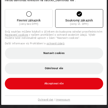
metod odmítnout kliknutím na tlačítko „Odmítnout vše“.
Firemní zákazník
Soukromý zákazník
(ceny bez DPH)
(ceny vč. DPH)
Svůj souhlas můžete kdykoli s účinkem do budoucna odvolat prostřednictvím
Nastavení cookies
v našem prohlášení o ochraně osobních údajů. Výběr
můžete také individuálně upravit v části "Nastavit cookies".
Další informace viz Prohlášení o
ochraně údajů
.
Nastavit cookies
Odmítnout vše
Akceptovat vše
Ochraně dat
|
Impressum