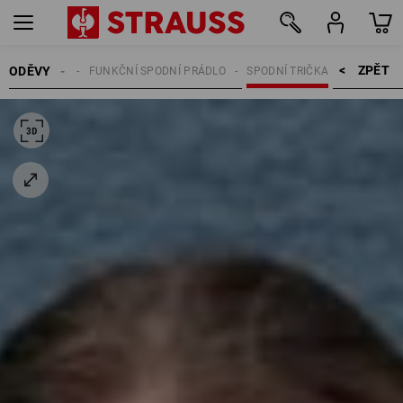
ZPĚT    >
ODĚVY
ŽENY
FUNKČNÍ SPODNÍ PRÁDLO
SPODNÍ TRIČKA