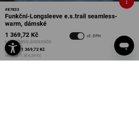
#
87833
Funkční-Longsleeve e.s.trail seamless-
warm, dámské
1 369,72 Kč
vč. DPH
s připočtením dopravného
od 1 ks:
1 369,72 Kč
od 3 ks:
1 304,38 Kč
Dodací lhůta cca 3-5
pracovních dnů
BARVA
VELIKOST
XS
vybrat
vybrat
černá / čedičově šedá
Množstevní sleva
od 1 ks
od 3 ks