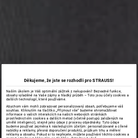
Děkujeme, že jste se rozhodli pro STRAUSS!
Naším úkolem je Váš optimální zážitek z nakupování! Bezvadné funkce,
obsahy vyladěné na Vaše zájmy a hladký průběh – Toto jsou účely cookies a
dalších technologií, které používáme.
Abychom vám mohli zobrazovat personalizovaný obsah, potřebujeme váš
souhlas. Kliknutím na tlačítko „Přijmout vše“ budeme shromažďovat
informace o vašich interakcích na našich webových stránkách
prostřednictvím cookies a dalších metod (včetně postupů založených na
umělé inteligenci), stejně jako údaje z procesu objednávky. Tyto údaje
budeme používat zejména k následujícím účelům: personalizované a cílené
nabídky a reklamy, přesná doporučení produktů, průzkum trhu a měření
reklamy a obsahu. Pokud si to nepřejete, můžete používání těchto cookies a