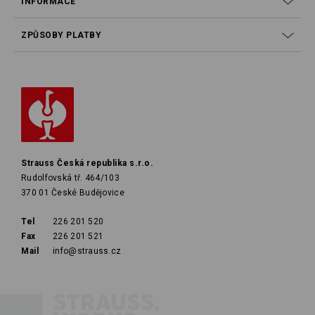
INFORMACE
ZPŮSOBY PLATBY
Strauss Česká republika s.r.o.
Rudolfovská tř. 464/103
370 01 České Budějovice
Tel
226 201 520
Fax
226 201 521
Mail
info@strauss.cz