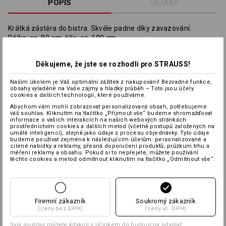
POPIS
DETAILY
Krátká zástěra do bistra. Skvěle padne díky zavazování.
Délka: ca. 80 cm, šíře: ca. 100 cm.
Materiál:
Děkujeme, že jste se rozhodli pro STRAUSS!
Svrchní materiál
65
%
Polyester
/
35
%
Bavlna
(cca. 220 g/m²)
Naším úkolem je Váš optimální zážitek z nakupování! Bezvadné funkce,
obsahy vyladěné na Vaše zájmy a hladký průběh – Toto jsou účely
Pokyny pro péči:
cookies a dalších technologií, které používáme.
Abychom vám mohli zobrazovat personalizovaný obsah, potřebujeme
váš souhlas. Kliknutím na tlačítko „Přijmout vše“ budeme shromažďovat
informace o vašich interakcích na našich webových stránkách
prostřednictvím cookies a dalších metod (včetně postupů založených na
umělé inteligenci), stejně jako údaje z procesu objednávky. Tyto údaje
budeme používat zejména k následujícím účelům: personalizované a
cílené nabídky a reklamy, přesná doporučení produktů, průzkum trhu a
měření reklamy a obsahu. Pokud si to nepřejete, můžete používání
těchto cookies a metod odmítnout kliknutím na tlačítko „Odmítnout vše“.
Informace o výrobci:
Bernhard Leiber KG | Kreuzkamp 4 | DE
49688 Lastrup | info@leiber.de
Firemní zákazník
Soukromý zákazník
(ceny bez DPH)
(ceny vč. DPH)
Personalizace:
Svůj souhlas můžete kdykoli s účinkem do budoucna odvolat