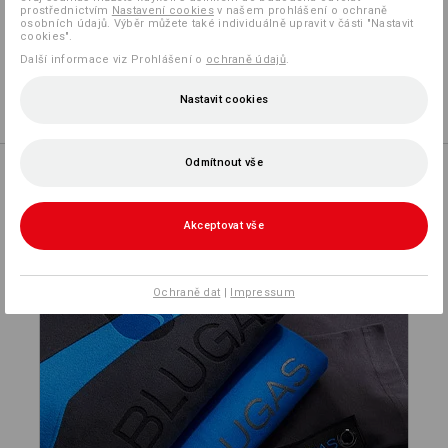
prostřednictvím
Nastavení cookies
v našem prohlášení o ochraně
Vlastní návrh
osobních údajů. Výběr můžete také individuálně upravit v části "Nastavit
cookies".
Další informace viz Prohlášení o
ochraně údajů
.
Logoservice
Nastavit cookies
Odmítnout vše
Akceptovat vše
PERSONALIZOVAT
Ochraně dat
|
Impressum