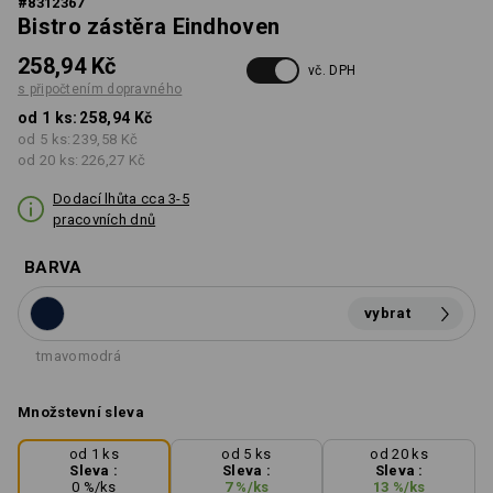
#
8312367
Bistro zástěra Eindhoven
258,94 Kč
vč. DPH
s připočtením dopravného
od 1 ks:
258,94 Kč
od 5 ks:
239,58 Kč
od 20 ks:
226,27 Kč
Dodací lhůta cca 3-5
pracovních dnů
BARVA
vybrat
tmavomodrá
Množstevní sleva
od 1 ks
od 5 ks
od 20 ks
Sleva :
Sleva :
Sleva :
0
%/
ks
7
%/
ks
13
%/
ks