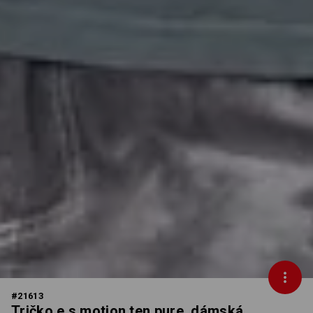
#
21613
Tričko e.s.motion ten pure, dámská