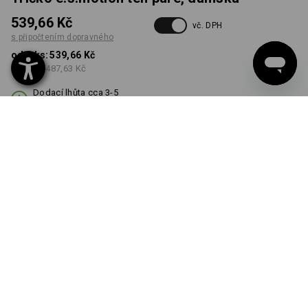
539,66 Kč
vč. DPH
s připočtením dopravného
od 1 ks:
539,66 Kč
od 3 ks:
487,63 Kč
Dodací lhůta cca 3-5
pracovních dnů
BARVA
VELIKOST
XS
vybrat
vybrat
kouřově modrá vintage
Množstevní sleva
od 1 ks
od 3 ks
Sleva :
Sleva :
0
%/
ks
10
%/
ks