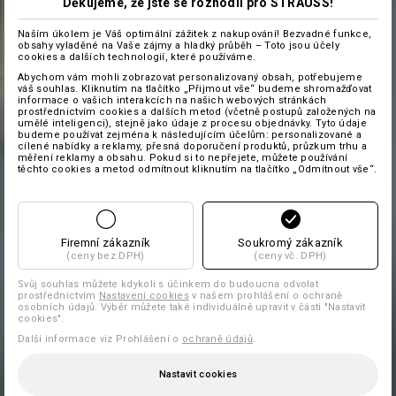
Děkujeme, že jste se rozhodli pro STRAUSS!
Naším úkolem je Váš optimální zážitek z nakupování! Bezvadné funkce,
obsahy vyladěné na Vaše zájmy a hladký průběh – Toto jsou účely
cookies a dalších technologií, které používáme.
Abychom vám mohli zobrazovat personalizovaný obsah, potřebujeme
váš souhlas. Kliknutím na tlačítko „Přijmout vše“ budeme shromažďovat
informace o vašich interakcích na našich webových stránkách
prostřednictvím cookies a dalších metod (včetně postupů založených na
umělé inteligenci), stejně jako údaje z procesu objednávky. Tyto údaje
budeme používat zejména k následujícím účelům: personalizované a
cílené nabídky a reklamy, přesná doporučení produktů, průzkum trhu a
měření reklamy a obsahu. Pokud si to nepřejete, můžete používání
těchto cookies a metod odmítnout kliknutím na tlačítko „Odmítnout vše“.
Firemní zákazník
Soukromý zákazník
(ceny bez DPH)
(ceny vč. DPH)
Svůj souhlas můžete kdykoli s účinkem do budoucna odvolat
prostřednictvím
Nastavení cookies
v našem prohlášení o ochraně
osobních údajů. Výběr můžete také individuálně upravit v části "Nastavit
cookies".
Další informace viz Prohlášení o
ochraně údajů
.
Nastavit cookies