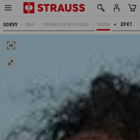
ZPĚT    >
ODĚVY
ŽENY
TRIČKA | SVETRY | KOŠILE
TRIČKA