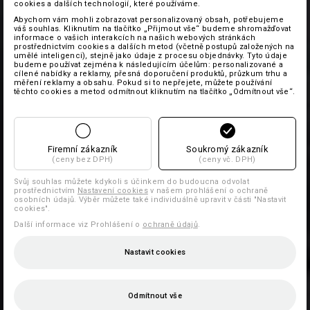
cookies a dalších technologií, které používáme.
Abychom vám mohli zobrazovat personalizovaný obsah, potřebujeme
váš souhlas. Kliknutím na tlačítko „Přijmout vše“ budeme shromažďovat
informace o vašich interakcích na našich webových stránkách
prostřednictvím cookies a dalších metod (včetně postupů založených na
umělé inteligenci), stejně jako údaje z procesu objednávky. Tyto údaje
budeme používat zejména k následujícím účelům: personalizované a
cílené nabídky a reklamy, přesná doporučení produktů, průzkum trhu a
měření reklamy a obsahu. Pokud si to nepřejete, můžete používání
těchto cookies a metod odmítnout kliknutím na tlačítko „Odmítnout vše“.
Firemní zákazník
Soukromý zákazník
(ceny bez DPH)
(ceny vč. DPH)
Svůj souhlas můžete kdykoli s účinkem do budoucna odvolat
prostřednictvím
Nastavení cookies
v našem prohlášení o ochraně
osobních údajů. Výběr můžete také individuálně upravit v části "Nastavit
cookies".
Další informace viz Prohlášení o
ochraně údajů
.
Nastavit cookies
Odmítnout vše