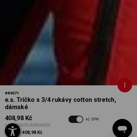
#
89071
e.s. Tričko s 3/4 rukávy cotton stretch,
dámské
408,98 Kč
vč. DPH
s připočtením dopravného
od 1 ks:
408,98 Kč