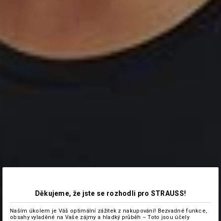
Děkujeme, že jste se rozhodli pro STRAUSS!
Naším úkolem je Váš optimální zážitek z nakupování! Bezvadné funkce,
obsahy vyladěné na Vaše zájmy a hladký průběh – Toto jsou účely