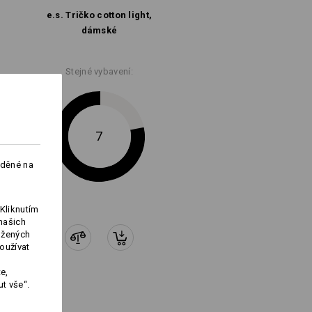
 na následující:
e.s. Tričko cotton light,
dámské
Stejné vybavení:
Logoservice
7
aděné na
Kliknutím
našich
ožených
oužívat
e,
t vše“.