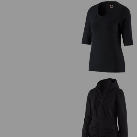
e.s. Tričko s 3/4 rukávy cotton str
dámské
e.s. Hoody-Bunda Sweat poly cot
dámské