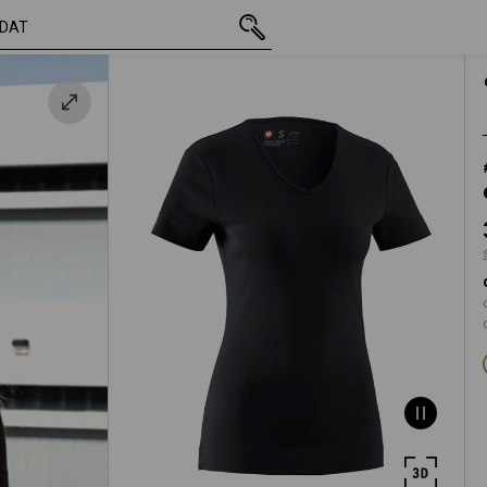
vč. DPH
310,97 Kč
XS
á
s připočtením doprav