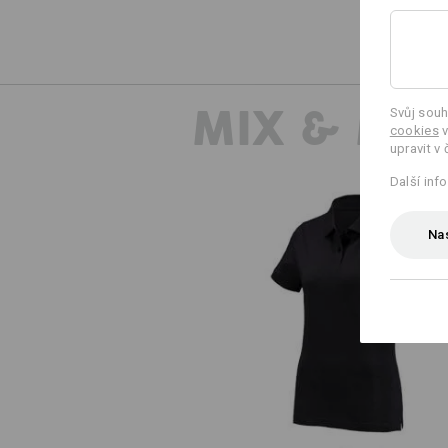
MIX & MA
Svůj souh
cookies
v
upravit v 
Další inf
Nas
e.s. Polo-Tričko cotton, dámsk