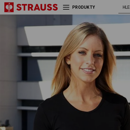
PRODUKTY
e.s. Tričko cotton V-Neck,
čern
dámské