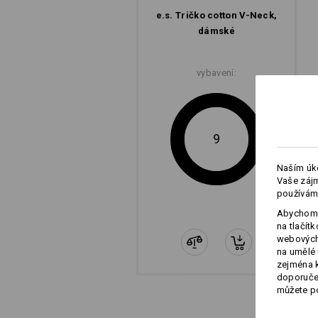
e.s. Tričko cotton V-Neck,
dámské
vybavení:
9
Naším úko
Vaše zájm
používám
Abychom 
na tlačít
webových 
na umělé 
zejména k
doporučen
můžete po