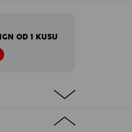
IGN OD 1 KUSU
dlné: e.s. Triko cotton je skvělá volba,
ibilně použitelné triko. Kvalitní bavlněné
át na vysokou teplotu a i po častém nošení