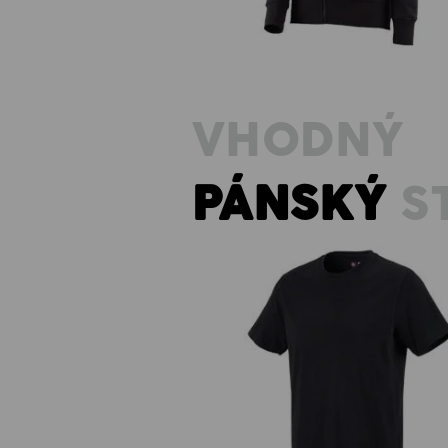
VHODNÝ
PÁNSKÝ
S
e.s. Tričko cotton