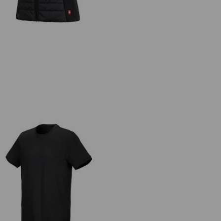
.s. Tričko cotton stretch, long fit