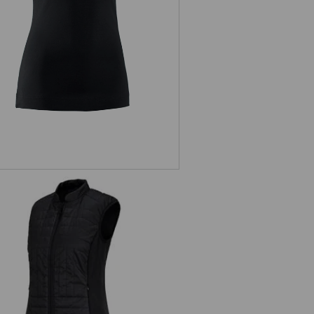
s. Funkční prošívaná vesta thermo
stretch,dámské