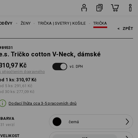
ného
ks
ODĚVY
ŽENY
TRIČKA | SVETRY | KOŠILE
TRIČKA
<   
ZPĚT
#
89531
e.s. Tričko cotton V-Neck, dámské
310,97 Kč
vč. DPH
s připočtením dopravného
od 1 ks:
310,97 Kč
od 5 ks:
291,61 Kč
od 30 ks:
277,09 Kč
Dodací lhůta cca 3-5 pracovních dnů
BARVA
černá
31 verzí
VELIKOST