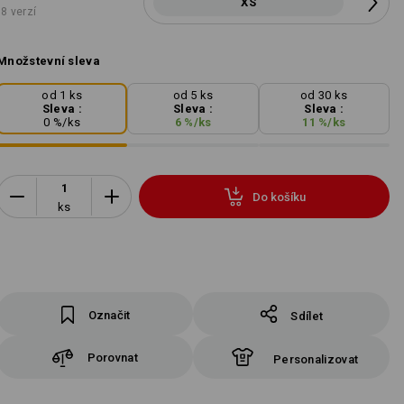
XS
8 verzí
Množstevní sleva
od 1 ks
od 5 ks
od 30 ks
Sleva :
Sleva :
Sleva :
0
%/
ks
6
%/
ks
11
%/
ks
Do košíku
ks
Označit
Sdílet
Porovnat
Personalizovat