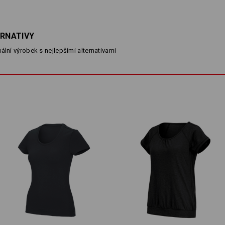
POPIS
D
ERNATIVY
ální výrobek s nejlepšími alternativami
100 % BAVLNA – NORMÁLNÍ FAZÓ
normální střih
přiléhavý, lehce vypasovaný st
z kvalitní bavlny
elastický výstřih do V
Materiál:
Svrchní materiál
100
%
Bavlna
(cca. 
Pokyny pro péči:
Perte v pračce na 60 °C
Sušte v sušičce na nízkou tepl
Nečistěte chemicky