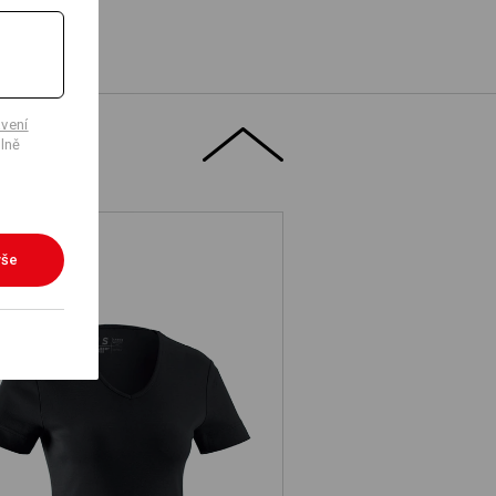
vení
lně
vše
.s. Tričko cotton V-Neck, dámské