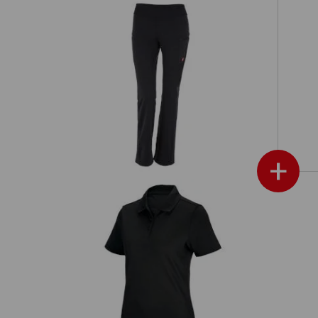
etch,
e.s. Pracovní neformální kalhoty
+
ton,
e.s. Funkční polo tričko poly cotton,
e.
dámské