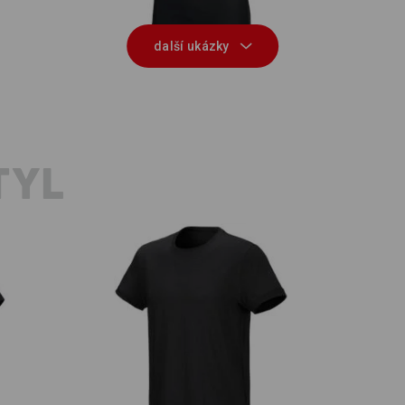
další ukázky
TYL
e.s. Tričko cotton stretch
e