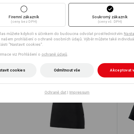
Firemní zákazník
Soukromý zákazník
(ceny bez DPH)
(ceny vč. DPH)
TCH
las můžete kdykoli s účinkem do budoucna odvolat prostřednictvím
Nasta
 našem prohlášení o ochraně osobních údajů. Výběr můžete také individuá
části "Nastavit cookies".
ormace viz Prohlášení o
ochraně údajů
.
tavit cookies
Odmítnout vše
Akceptovat 
Ochraně dat
|
Impressum
é
e.s. Tričko cotton stretch, dámské
e