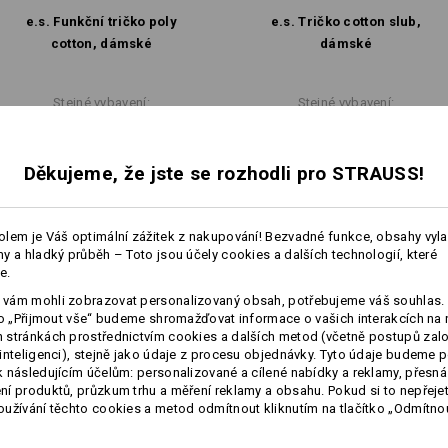
Při výběru velikosti dbejte prosím
e.s. Funkční tričko poly
e.s. Tričko cotton slub,
Čistá bavlna se může o 3-5 % srazit.
cotton, dámské
dámské
Stejné vybavení:
Stejné vybavení:
Personalizace:
Vlastní návrh
Děkujeme, že jste se rozhodli pro STRAUSS!
7
7
lem je Váš optimální zážitek z nakupování! Bezvadné funkce, obsahy vyl
y a hladký průběh – Toto jsou účely cookies a dalších technologií, které
e.
+4 další vybavení
+2 další vybavení
vám mohli zobrazovat personalizovaný obsah, potřebujeme váš souhlas. 
ko „Přijmout vše“ budeme shromažďovat informace o vašich interakcích na 
stránkách prostřednictvím cookies a dalších metod (včetně postupů zal
inteligenci), stejně jako údaje z procesu objednávky. Tyto údaje budeme p
 následujícím účelům: personalizované a cílené nabídky a reklamy, přesná
í produktů, průzkum trhu a měření reklamy a obsahu. Pokud si to nepřejet
užívání těchto cookies a metod odmítnout kliknutím na tlačítko „Odmítnou
Porovnat všechny detaily