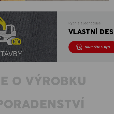
Rychle a jednoduše
VLASTNÍ DES
Navrhněte si nyní
E O VÝROBKU
PORADENSTVÍ
Nadčasové, decentní a absolutně poho
když potřebujete doplnit šatník o flex
triko leccos vydrží, a proto se dá pr
si zachová svěží lesk.