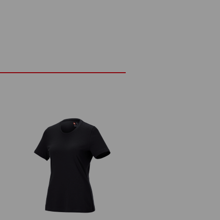
ETAILY
ZVLÁŠTNOSTI
NA
řih
195 g/m²)
Nebělit
Žehlete žehličkou nastavenou na
otu
středně vysokou teplotu