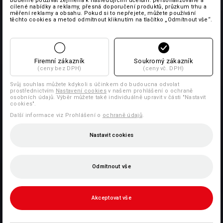
budeme používat zejména k následujícím účelům: personalizované a
cílené nabídky a reklamy, přesná doporučení produktů, průzkum trhu a
měření reklamy a obsahu. Pokud si to nepřejete, můžete používání
těchto cookies a metod odmítnout kliknutím na tlačítko „Odmítnout vše“.
Firemní zákazník
Soukromý zákazník
(ceny bez DPH)
(ceny vč. DPH)
Svůj souhlas můžete kdykoli s účinkem do budoucna odvolat
prostřednictvím
Nastavení cookies
v našem prohlášení o ochraně
osobních údajů. Výběr můžete také individuálně upravit v části "Nastavit
cookies".
Další informace viz Prohlášení o
ochraně údajů
.
Nastavit cookies
Odmítnout vše
Akceptovat vše