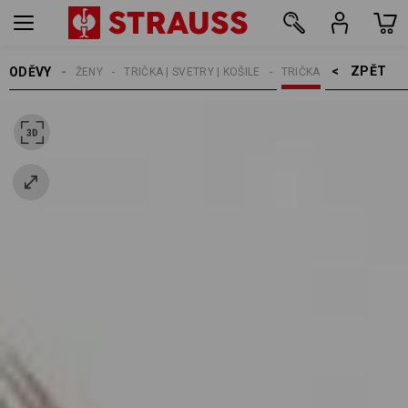
ZPĚT    >
ODĚVY
ŽENY
TRIČKA | SVETRY | KOŠILE
TRIČKA