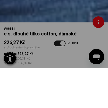
#
88841
e.s. dlouhé tílko cotton, dámské
226,27 Kč
vč. DPH
s připočtením dopravného
od 1 ks:
226,27 Kč
od 5 ks:
209,33 Kč
od 30 ks:
196,02 Kč
Dodací lhůta cca 3-5
pracovních dnů
BARVA
VELIKOST
XS
vybrat
vybrat
černá