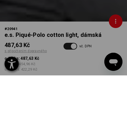
#
20941
e.s. Piqué-Polo cotton light, dámská
487,63 Kč
vč. DPH
s připočtením dopravného
od 1 ks:
487,63 Kč
od 3 ks:
454,96 Kč
od 10 ks:
422,29 Kč
Dodací lhůta cca 3-5
pracovních dnů
BARVA
VELIKOST
XS
vybrat
vybrat
černá