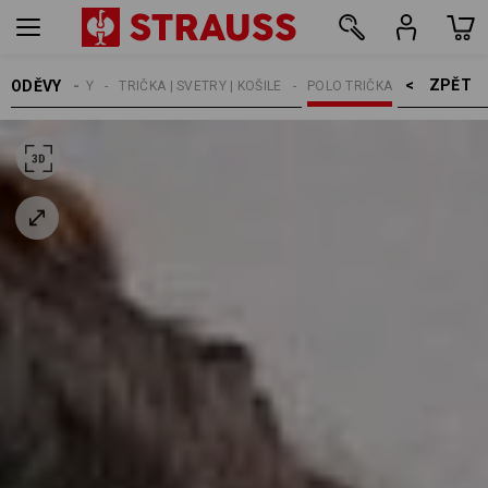
ZPĚT    >
ODĚVY
ŽENY
TRIČKA | SVETRY | KOŠILE
POLO TRIČKA