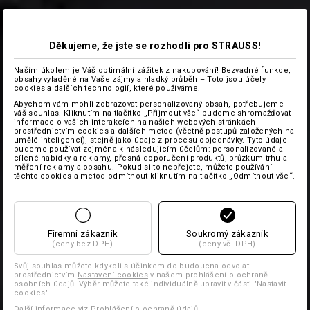
Děkujeme, že jste se rozhodli pro STRAUSS!
Naším úkolem je Váš optimální zážitek z nakupování! Bezvadné funkce,
obsahy vyladěné na Vaše zájmy a hladký průběh – Toto jsou účely
cookies a dalších technologií, které používáme.
Abychom vám mohli zobrazovat personalizovaný obsah, potřebujeme
váš souhlas. Kliknutím na tlačítko „Přijmout vše“ budeme shromažďovat
informace o vašich interakcích na našich webových stránkách
prostřednictvím cookies a dalších metod (včetně postupů založených na
umělé inteligenci), stejně jako údaje z procesu objednávky. Tyto údaje
budeme používat zejména k následujícím účelům: personalizované a
cílené nabídky a reklamy, přesná doporučení produktů, průzkum trhu a
měření reklamy a obsahu. Pokud si to nepřejete, můžete používání
těchto cookies a metod odmítnout kliknutím na tlačítko „Odmítnout vše“.
Firemní zákazník
Soukromý zákazník
(ceny bez DPH)
(ceny vč. DPH)
Svůj souhlas můžete kdykoli s účinkem do budoucna odvolat
prostřednictvím
Nastavení cookies
v našem prohlášení o ochraně
osobních údajů. Výběr můžete také individuálně upravit v části "Nastavit
cookies".
Další informace viz Prohlášení o
ochraně údajů
.