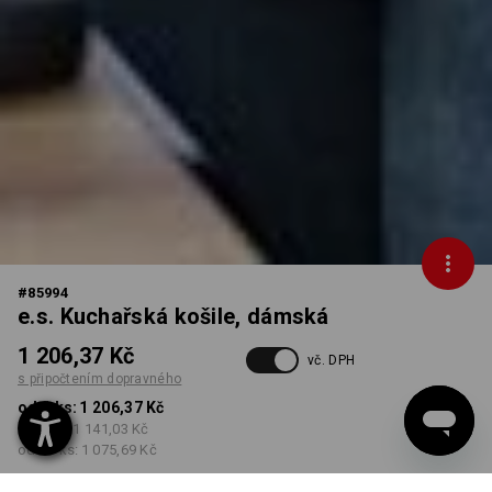
#
85994
e.s. Kuchařská košile, dámská
1 206,37 Kč
vč. DPH
s připočtením dopravného
od 1 ks:
1 206,37 Kč
od 3 ks:
1 141,03 Kč
od 10 ks:
1 075,69 Kč
Dodací lhůta cca 3-5