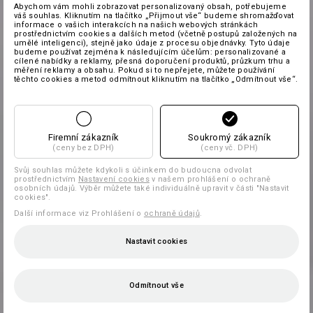
Abychom vám mohli zobrazovat personalizovaný obsah, potřebujeme
váš souhlas. Kliknutím na tlačítko „Přijmout vše“ budeme shromažďovat
informace o vašich interakcích na našich webových stránkách
prostřednictvím cookies a dalších metod (včetně postupů založených na
umělé inteligenci), stejně jako údaje z procesu objednávky. Tyto údaje
budeme používat zejména k následujícím účelům: personalizované a
cílené nabídky a reklamy, přesná doporučení produktů, průzkum trhu a
měření reklamy a obsahu. Pokud si to nepřejete, můžete používání
těchto cookies a metod odmítnout kliknutím na tlačítko „Odmítnout vše“.
Firemní zákazník
Soukromý zákazník
(ceny bez DPH)
(ceny vč. DPH)
Svůj souhlas můžete kdykoli s účinkem do budoucna odvolat
prostřednictvím
Nastavení cookies
v našem prohlášení o ochraně
osobních údajů. Výběr můžete také individuálně upravit v části "Nastavit
cookies".
Další informace viz Prohlášení o
ochraně údajů
.
Nastavit cookies
Odmítnout vše