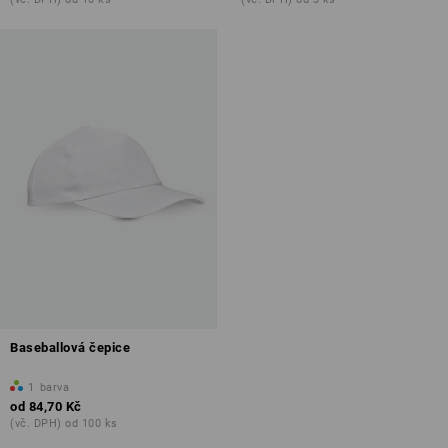
Baseballová čepice
1
barva
od
84,70 Kč
(vč. DPH) od 100 ks