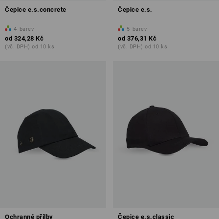
Čepice e.s.concrete
Čepice e.s.
4
barev
5
barev
od
324,28 Kč
od
376,31 Kč
(vč. DPH) od 10 ks
(vč. DPH) od 10 ks
Ochranné přilby
Čepice e.s.classic