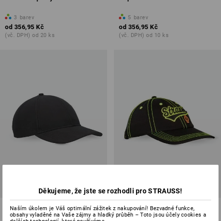
3
barev
5
barev
od
356,95 Kč
od
356,95 Kč
(vč. DPH) od 20 ks
(vč. DPH) od 10 ks
Děkujeme, že jste se rozhodli pro STRAUSS!
Funkční čepice
Čepice e.s.e:pic
Naším úkolem je Váš optimální zážitek z nakupování! Bezvadné funkce,
obsahy vyladěné na Vaše zájmy a hladký průběh – Toto jsou účely cookies a