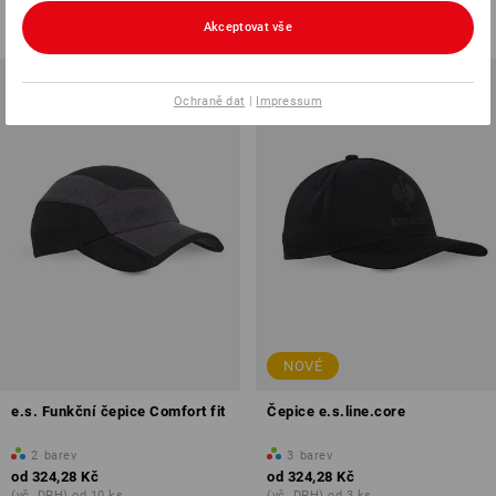
od
310,97 Kč
od
356,95 Kč
(vč. DPH) od 10 ks
(vč. DPH) od 10 ks
Akceptovat vše
Ochraně dat
|
Impressum
NOVÉ
e.s. Funkční čepice Comfort fit
Čepice e.s.line.core
2
barev
3
barev
od
324,28 Kč
od
324,28 Kč
(vč. DPH) od 10 ks
(vč. DPH) od 3 ks