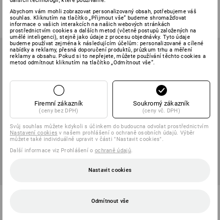
dalších technologií, které používáme.
1
barva
6
barev
Abychom vám mohli zobrazovat personalizovaný obsah, potřebujeme váš
od
310,97 Kč
od
324,28 Kč
souhlas. Kliknutím na tlačítko „Přijmout vše“ budeme shromažďovat
(vč. DPH) od 10 ks
(vč. DPH) od 3 ks
informace o vašich interakcích na našich webových stránkách
prostřednictvím cookies a dalších metod (včetně postupů založených na
umělé inteligenci), stejně jako údaje z procesu objednávky. Tyto údaje
budeme používat zejména k následujícím účelům: personalizované a cílené
nabídky a reklamy, přesná doporučení produktů, průzkum trhu a měření
reklamy a obsahu. Pokud si to nepřejete, můžete používání těchto cookies a
metod odmítnout kliknutím na tlačítko „Odmítnout vše“.
Firemní zákazník
Soukromý zákazník
(ceny bez DPH)
(ceny vč. DPH)
Svůj souhlas můžete kdykoli s účinkem do budoucna odvolat prostřednictvím
Nastavení cookies
v našem prohlášení o ochraně osobních údajů. Výběr
můžete také individuálně upravit v části "Nastavit cookies".
Další informace viz Prohlášení o
ochraně údajů
.
Nastavit cookies
Čepice e.s.motion 2020
e.s. Funkční Čepice UV
Odmítnout vše
10
barev
2
barev