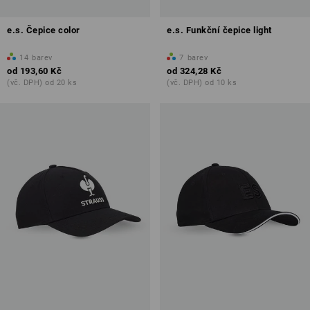
e.s. Čepice color
e.s. Funkční čepice light
14
barev
7
barev
od
193,60 Kč
od
324,28 Kč
(vč. DPH) od 20 ks
(vč. DPH) od 10 ks