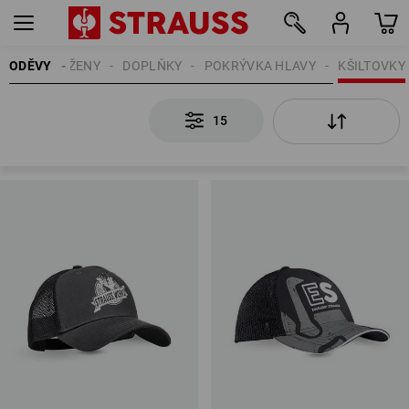
ODĚVY
ŽENY
DOPLŇKY
POKRÝVKA HLAVY
KŠILTOVKY
15
15