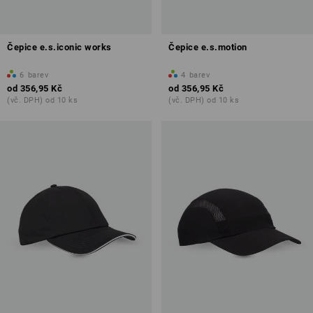
Čepice e.s.iconic works
Čepice e.s.motion
6
barev
4
barev
od
356,95 Kč
od
356,95 Kč
(vč. DPH) od 10 ks
(vč. DPH) od 10 ks