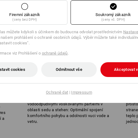
Firemní zákazník
Soukromý zákazník
(ceny bez DPH)
(ceny vč. DPH)
las můžete kdykoli s účinkem do budoucna odvolat prostřednictvím
Nastave
 našem prohlášení o ochraně osobních údajů. Výběr můžete také individuáln
astavit cookies".
ormace viz Prohlášení o
ochraně údajů
.
stavit cookies
Odmítnout vše
Akceptovat 
POHYBLIVÉ A ODOLNÉ
VE
PROTI NEPRÍZNI POCASÍ
FRE
kcních
Ochraně dat
|
Impressum
alhoty
Elastický strec v kombinaci s
Chladi
ích
vodoodpudivými voskovanými partiemi v
prosto
e
oblasti sedu a stehen: Optimální spojení
strane
res
komfortního pohybu a odolnosti vuci vode a
teplo 
í a
vetru.
jednod