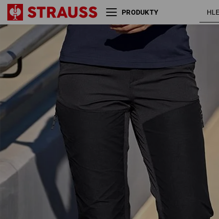
PRODUKTY
Funkční kalhoty hybrid
čern
e.s.trail, dámské