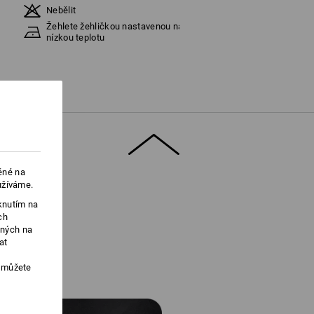
Nebělit
Žehlete žehličkou nastavenou na
nízkou teplotu
ěné na
užíváme.
knutím na
ch
ených na
at
, můžete