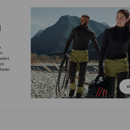
Í
e
ní
unkcí,
pri
fortní
v