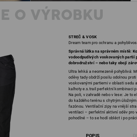
E O VÝROBKU
STREČ & VOSK
Dream team pro ochranu a pohyblivos
Správná látka na správném místě: K
vodoodpudivých voskovaných partií př
dobrodružství – nebo taky obojí záro
Ultra lehká a neomezeně pohyblivá: M
oděvy tady obdrží posilu odolnou proti
voskovanými partiemi v oblasti sedu a
kalhoty e.s.trail perfektní kombinaci p
Na poli, v zahradě nebo v lese: Je to 
do každého terénu s chytrým úložný
fazónou. Ventilační zipy na vnější str
ventilaci – perfektní aktivní oděv pro
pohodlné – to se hodí obléct i po práci
POPIS
D