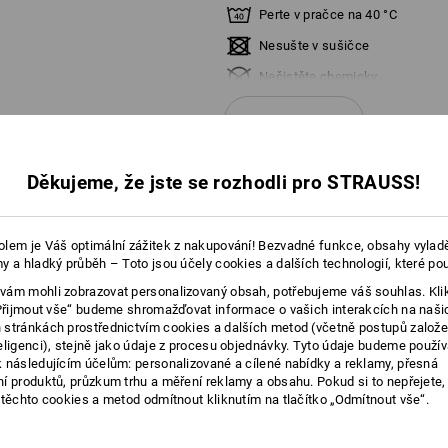
Perte v pračce na 40 °C
Nesušte v sušičce
Nečistěte chemicky
více
Děkujeme, že jste se rozhodli pro STRAUSS!
É INFORMACE
lem je Váš optimální zážitek z nakupování! Bezvadné funkce, obsahy vylad
y a hladký průběh – Toto jsou účely cookies a dalších technologií, které po
VÍ UNIVERZÁLOVÉ
ám mohli zobrazovat personalizovaný obsah, potřebujeme váš souhlas. Kli
„Přijmout vše“ budeme shromažďovat informace o vašich interakcích na naši
stránkách prostřednictvím cookies a dalších metod (včetně postupů založ
 práci i dobrodružství
eligenci), stejně jako údaje z procesu objednávky. Tyto údaje budeme použív
 následujícím účelům: personalizované a cílené nabídky a reklamy, přesná
í produktů, průzkum trhu a měření reklamy a obsahu. Pokud si to nepřejete
 těchto cookies a metod odmítnout kliknutím na tlačítko „Odmítnout vše“.