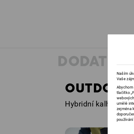
DODATEČN
Naším úko
Vaše zájm
OUTDOORO
Abychom v
tlačítko 
webových 
Hybridní kalhoty pro
umělé int
zejména k
doporučen
používání