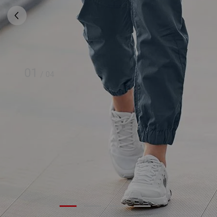
01
/
04