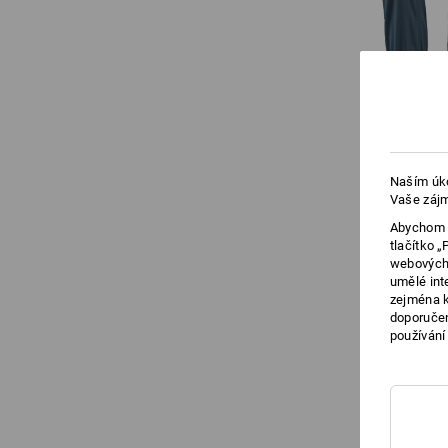
Naším úko
Vaše zájm
Abychom v
tlačítko 
webových 
umělé int
zejména k
doporučen
používání