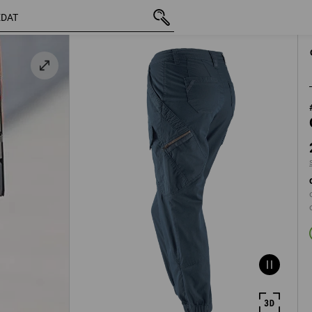
vč. DPH
2 121,13 Kč
34
s připočtením d