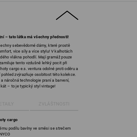
tní – tato látka má všechny přednosti!
všechny sebevědomé dámy, které prostě
mfort, více síly a více stylu! V kalhotách
ždého vlákna pohodlí. Mají gramáž pouze
zamiluje tento vzdušně lehký pocit při
hoty cargo e.s. ventura odolné proti oděru a
ní pohled zvýrazňuje osobitost této kolekce.
a náročná technologie praní a barvení,
kát – to je typický styl vintage!
ETAILY
ZVLÁŠTNOSTI
hoty cargo
kému podílu bavlny ve směsi se strečem
NYCO