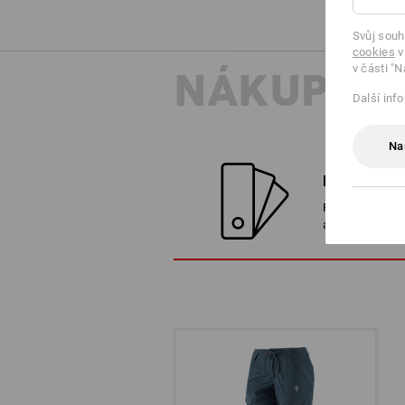
Svůj souh
cookies
v
v části "N
NÁKUPNÍ 
Další inf
Na
NAJÍT ALT
Porovnejte aktu
alternativami