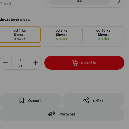
34
7 verzí
Množstevní sleva
od 1 ks
od 3 ks
od 10 ks
Sleva :
Sleva :
Sleva :
0
%/
ks
5
%/
ks
8
%/
ks
Do košíku
ks
Označit
Sdílet
Porovnat