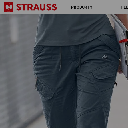
PRODUKTY
Cargo kalhoty e.s. ventura
železná
vintage, dámské
modrá