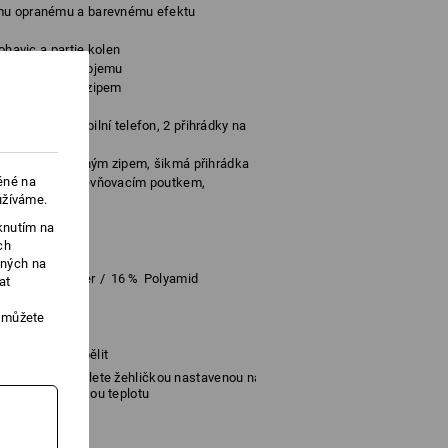
ímu opranému a barevnému efektu
nohavic a partie kolen
pro nastavení objemu
ytou kapsou se zipem
a kapsa na mobilní telefon, 2 přihrádky na
řihrádka se suchým zipem, šikmá přihrádka
ěné na
ádací metr s upevňovacím poutkem,
užíváme.
na tužky
em
knutím na
ch
ených na
Elastomultiester
/
16
%
Polyamid
at
, můžete
Nebělit
Žehlete žehličkou nastavenou na
tu
nízkou teplotu