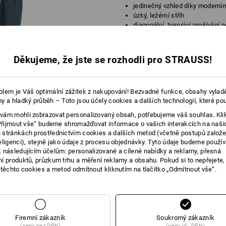
jedinečný vzhled díky modern
úzký, ležérní střih
diagonální, tvarující prošívání 
se zipem a stahovací šňůrkou 
2 zásuvné kapsy, jedna se skr
2 zadní kapsy
Děkujeme, že jste se rozhodli pro STRAUSS!
levá nohavice: kapsa se zipem 
tužky a přihrádka na nože
pravá nohavice: velká hlavní p
lem je Váš optimální zážitek z nakupování! Bezvadné funkce, obsahy vylad
se zipem, šikmá kapsa na skl
y a hladký průběh – Toto jsou účely cookies a dalších technologií, které po
přihrádka na nože a přihrádka 
lem ukončený pryžovým pásk
ám mohli zobrazovat personalizovaný obsah, potřebujeme váš souhlas. Kli
„Přijmout vše“ budeme shromažďovat informace o vašich interakcích na naši
Materiál:
stránkách prostřednictvím cookies a dalších metod (včetně postupů založ
Svrchní materiál
48
%
Bavlna
/
36
%
eligenci), stejně jako údaje z procesu objednávky. Tyto údaje budeme použív
(cca. 170 g/m²)
 následujícím účelům: personalizované a cílené nabídky a reklamy, přesná
í produktů, průzkum trhu a měření reklamy a obsahu. Pokud si to nepřejete
Pokyny pro péči:
 těchto cookies a metod odmítnout kliknutím na tlačítko „Odmítnout vše“.
Perte v pračce na 40 °C
Sušte v sušičce na nízkou teplo
Lze čistit chemicky
Firemní zákazník
Soukromý zákazník
(ceny bez DPH)
(ceny vč. DPH)