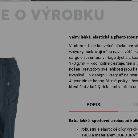
E O VÝROBKU
Velmi lehká, elastická a přesto robus
Ventura – to je kouzelné slůvko pro 
vždycky očekávají něco navíc: větší ko
cargo e.s. ventura vintage dýchá z ka
170 g/m² – kdo hodně cestuje, ten si 
nošení! Navzdory své lehkosti jsou kal
trvanlivé – v designu, který už na prv
Asymetrické kapsy, šikmé prvky a švy 
která činí z každých kalhot ventura uni
POPIS
D
Extra lehké, sportovní a robustní kal
robustní a elastické díky vyso
®
T400 a materiálem CORDURA