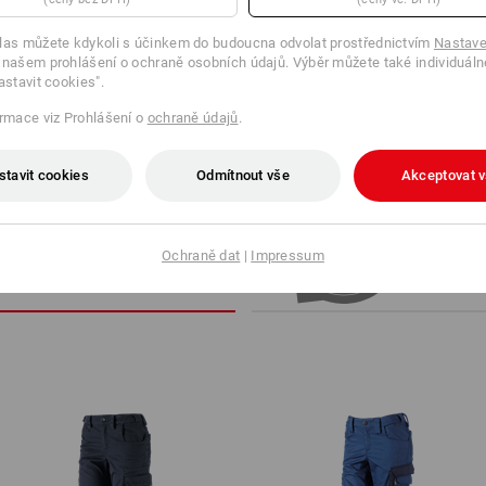
více
las můžete kdykoli s účinkem do budoucna odvolat prostřednictvím
Nastave
 našem prohlášení o ochraně osobních údajů. Výběr můžete také individuáln
astavit cookies".
PORADENSTVÍ
ormace viz Prohlášení o
ochraně údajů
.
stavit cookies
Odmítnout vše
Akceptovat 
ERNATIVY
VYHLE
ální výrobek s nejlepšími
Ochraně dat
|
Impressum
Ve 3 kro