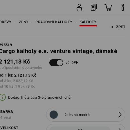
opravného
ks
ODĚVY
ŽENY
PRACOVNÍ KALHOTY
KALHOTY
<   
ZPĚT
#
95519
Cargo kalhoty e.s. ventura vintage, dámské
2 121,13 Kč
vč. DPH
s připočtením dopravného
od 1 ks:
2 121,13 Kč
od 3 ks:
2 023,12 Kč
od 10 ks:
1 957,78 Kč
Dodací lhůta cca 3-5 pracovních dnů
BARVA
železná modrá
4 verzí
VELIKOST