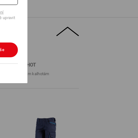
ní
ě upravit
vše
DÁVAČ KALHOT
cích k perfektním kalhotám