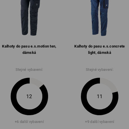
Kalhoty do pasu e.s.​motion ten,
Kalhoty do pasu e.s.​concrete
dámská
light, dámská
Stejné vybavení:
Stejné vybavení:
12
11
+6 další vybavení
+9 další vybavení