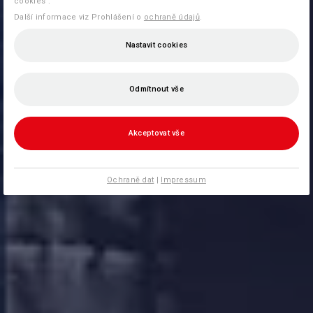
cookies".
Další informace viz Prohlášení o
ochraně údajů
.
Nastavit cookies
Odmítnout vše
Akceptovat vše
Ochraně dat
|
Impressum