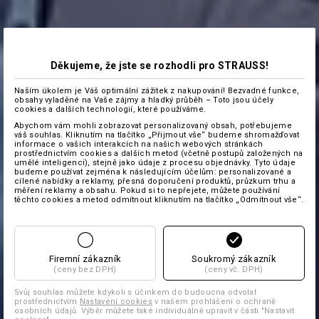
Děkujeme, že jste se rozhodli pro STRAUSS!
Naším úkolem je Váš optimální zážitek z nakupování! Bezvadné funkce,
obsahy vyladěné na Vaše zájmy a hladký průběh – Toto jsou účely
cookies a dalších technologií, které používáme.
Abychom vám mohli zobrazovat personalizovaný obsah, potřebujeme
váš souhlas. Kliknutím na tlačítko „Přijmout vše“ budeme shromažďovat
informace o vašich interakcích na našich webových stránkách
prostřednictvím cookies a dalších metod (včetně postupů založených na
umělé inteligenci), stejně jako údaje z procesu objednávky. Tyto údaje
budeme používat zejména k následujícím účelům: personalizované a
cílené nabídky a reklamy, přesná doporučení produktů, průzkum trhu a
měření reklamy a obsahu. Pokud si to nepřejete, můžete používání
těchto cookies a metod odmítnout kliknutím na tlačítko „Odmítnout vše“.
Firemní zákazník
Soukromý zákazník
(ceny bez DPH)
(ceny vč. DPH)
Svůj souhlas můžete kdykoli s účinkem do budoucna odvolat
prostřednictvím
Nastavení cookies
v našem prohlášení o ochraně
osobních údajů. Výběr můžete také individuálně upravit v části "Nastavit