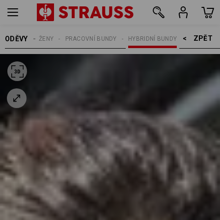
ZPĚT    >
ODĚVY
ŽENY
PRACOVNÍ BUNDY
HYBRIDNÍ BUNDY