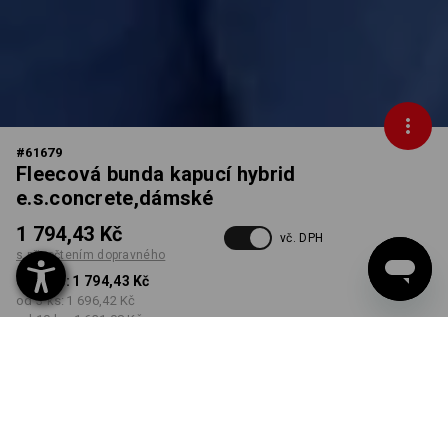
#
61679
Fleecová bunda kapucí hybrid
e.s.concrete,dámské
1 794,43 Kč
vč. DPH
s připočtením dopravného
od 1 ks:
1 794,43 Kč
od 3 ks:
1 696,42 Kč
od 10 ks:
1 631,08 Kč
Dodací lhůta cca 3-5
pracovních dnů
BARVA
VELIKOST