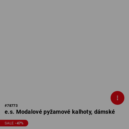
#
78773
e.s. Modalové pyžamové kalhoty, dámské
SALE
-47
%