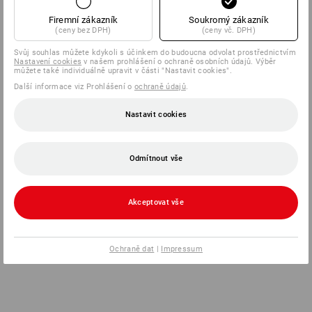
Firemní zákazník
Soukromý zákazník
(ceny bez DPH)
(ceny vč. DPH)
Svůj souhlas můžete kdykoli s účinkem do budoucna odvolat prostřednictvím
Nastavení cookies
v našem prohlášení o ochraně osobních údajů. Výběr
můžete také individuálně upravit v části "Nastavit cookies".
Další informace viz Prohlášení o
ochraně údajů
.
Nastavit cookies
Odmítnout vše
Akceptovat vše
Ochraně dat
|
Impressum