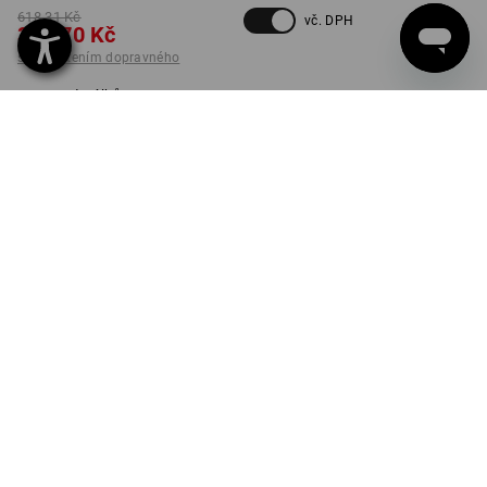
618,31 Kč
vč. DPH
326,70 Kč
s připočtením dopravného
Dodací lhůta cca 3-5
pracovních dnů
BARVA
VELIKOST
XS
nordická šedá
ks
K DODÁNÍ JEN DO VYPRODÁNÍ ZÁSOB!
INFORMACE O VÝROBKU