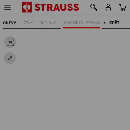
ZPĚT    >
ODĚVY
ŽENY
DOPLŇKY
HOMEWEAR | PYŽAMO