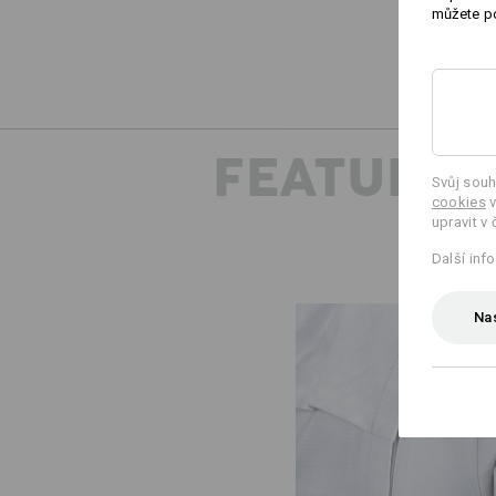
můžete po
FEATURES
Svůj souh
cookies
v
upravit v 
Další inf
Nas