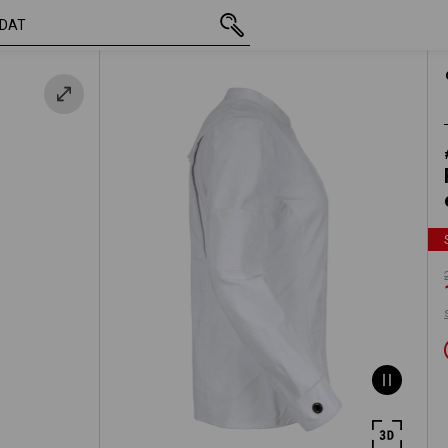
vč. DPH
2 447,83 Kč
XS
1 274,13 Kč
s připočtením doprav