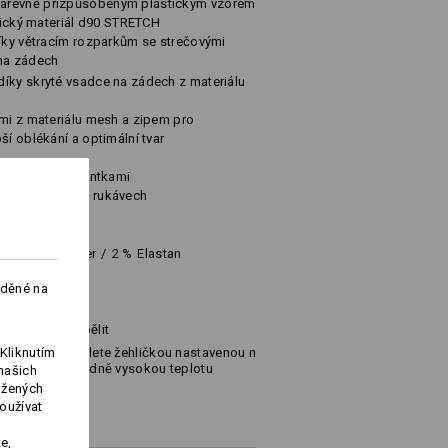
arevně přizpůsobeným plastickým vzorem
stický materiál d90 STRETCH
díky větracím rozparkům se strečovými
na zádech
íky skryté vsadce na zádech z materiálu
ami z materiálu mesh a zipem pro
ší oblékání a optimální tvar
lze upevnit patentkami
m a 2 kapsy na rukávech
Elastomultiester
/
2
%
Elastan
aděné na
Nebělit
Kliknutím
Žehlete žehličkou nastavenou na
středně vysokou teplotu
našich
ožených
oužívat
e,