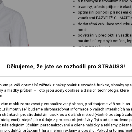
s barevným károvaným nebo b
trvanlivý, přesto příjemně ela
optimální pohodlí při nošení 
®
vsadkami EAZYFIT
-CLIMATE 
dodatečná cirkulace vzduchu d
mesh
odvětrání v předloktí s vsadk
maximální tepelný komfort, lep
průběžný čelní zip
snadné ohrnutí manžet, které 
náprsní kapsa se suchým zipe
Děkujeme, že jste se rozhodli pro STRAUSS!
Materiál:
Svrchní materiál
75
%
Bavlna
/
23
%
(cca. 230 g/m²)
lem je Váš optimální zážitek z nakupování! Bezvadné funkce, obsahy vyl
Pokyny pro péči:
y a hladký průběh – Toto jsou účely cookies a dalších technologií, které
e.
Perte v pračce na 60 °C
vám mohli zobrazovat personalizovaný obsah, potřebujeme váš souhlas. 
Sušte v sušičce
ko „Přijmout vše“ budeme shromažďovat informace o vašich interakcích na 
stránkách prostřednictvím cookies a dalších metod (včetně postupů zal
Lze čistit chemicky
inteligenci), stejně jako údaje z procesu objednávky. Tyto údaje budeme p
 následujícím účelům: personalizované a cílené nabídky a reklamy, přesná
í produktů, průzkum trhu a měření reklamy a obsahu. Pokud si to nepřejet