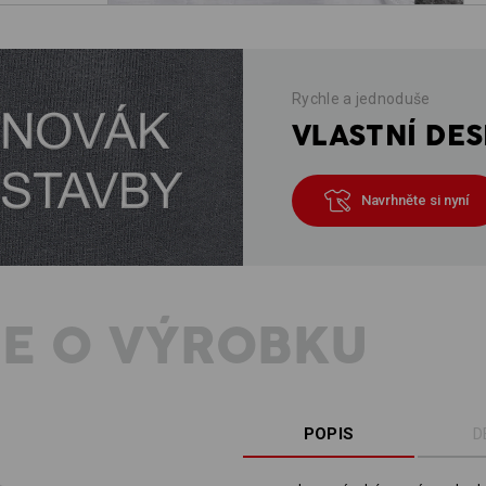
Rychle a jednoduše
VLASTNÍ DES
Navrhněte si nyní
E O VÝROBKU
POPIS
D