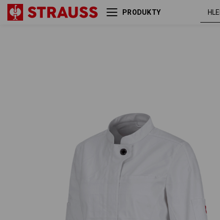
PRODUKTY
Pracovní bunda s dlouhými
bílá
rukávy e.s.fusion,dámská