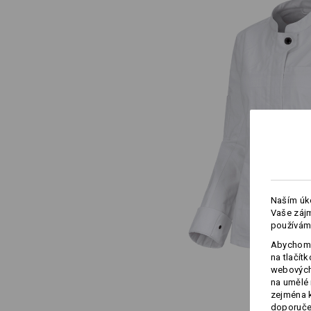
Naším úko
Vaše zájm
používám
Abychom 
na tlačít
webových 
na umělé 
zejména k
doporučen