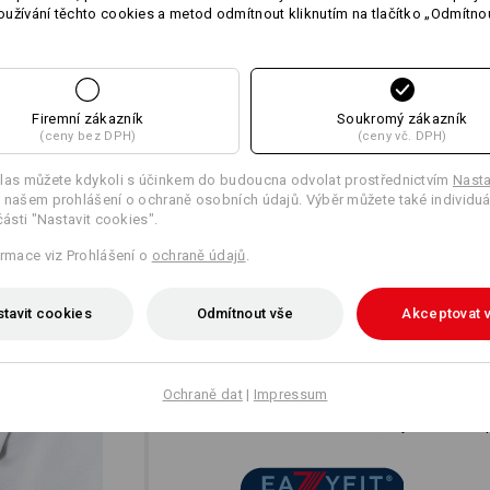
užívání těchto cookies a metod odmítnout kliknutím na tlačítko „Odmítnou
Personalizace:
více
Firemní zákazník
Soukromý zákazník
Vlastní návrh
(ceny bez DPH)
(ceny vč. DPH)
las můžete kdykoli s účinkem do budoucna odvolat prostřednictvím
Nasta
 našem prohlášení o ochraně osobních údajů. Výběr můžete také individuá
části "Nastavit cookies".
ormace viz Prohlášení o
ochraně údajů
.
tavit cookies
Odmítnout vše
Akceptovat 
JEDNO POUŽITÍ – DVĚ VÝ
Hned dvojí úleva pro záda a ramena: 
flexibilně usnadňují provádění všech p
Ochraně dat
|
Impressum
potřebné osvěžení. Neuralgické zóny s
určitě znamená úlevu, když se člověk p