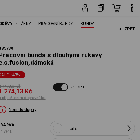
ného
ks
ODĚVY
ŽENY
PRACOVNÍ BUNDY
BUNDY
<   
ZPĚT
#
85930
Pracovní bunda s dlouhými rukávy
e.s.fusion,dámská
SALE
-47
%
2 447,83 Kč
vč. DPH
1 274,13 Kč
s připočtením dopravného
Není dostupný
BARVA
bílá
4 verzí