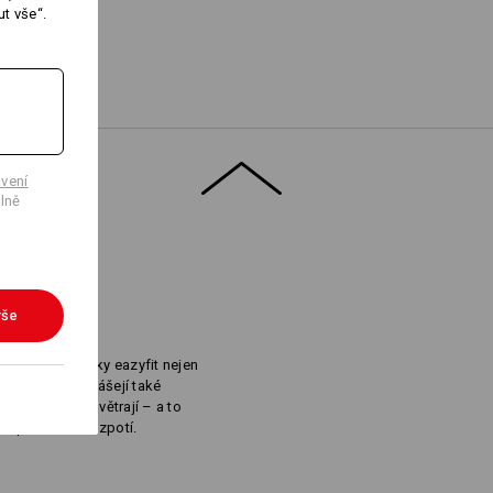
t vše“.
Logoservice
vení
lně
vše
HODY
Osvědčené vložky eazyfit nejen
ohybů, ale přinášejí také
e příjemně provětrají – a to
ři práci hodně zpotí.