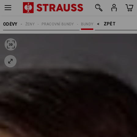
ZPĚT    >
ODĚVY
ŽENY
PRACOVNÍ BUNDY
BUNDY