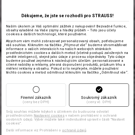
Děkujeme, že jste se rozhodli pro STRAUSS!
Naším úkolem je Váš optimální zážitek z nakupování! Bezvadné funkce,
obsahy vyladěné na Vaše zájmy a hladký průběh – Toto jsou účely
cookies a dalších technologií, které používáme.
Abychom vám mohli zobrazovat personalizovaný obsah, potřebujeme
váš souhlas. Kliknutím na tlačítko „Přijmout vše“ budeme shromažďovat
informace o vašich interakcích na našich webových stránkách
prostřednictvím cookies a dalších metod (včetně postupů založených na
umělé inteligenci), stejně jako údaje z procesu objednávky. Tyto údaje
budeme používat zejména k následujícím účelům: personalizované a
cílené nabídky a reklamy, přesná doporučení produktů, průzkum trhu a
měření reklamy a obsahu. Pokud si to nepřejete, můžete používání
těchto cookies a metod odmítnout kliknutím na tlačítko „Odmítnout vše“.
Firemní zákazník
Soukromý zákazník
(ceny bez DPH)
(ceny vč. DPH)
Svůj souhlas můžete kdykoli s účinkem do budoucna odvolat
prostřednictvím
Nastavení cookies
v našem prohlášení o ochraně
osobních údajů. Výběr můžete také individuálně upravit v části "Nastavit
cookies".
Další informace viz Prohlášení o
ochraně údajů
.