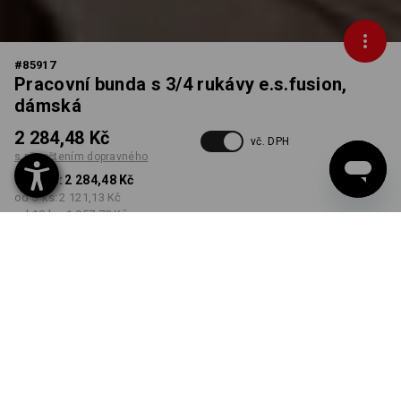
#
85917
Pracovní bunda s 3/4 rukávy e.s.fusion,
dámská
2 284,48 Kč
vč. DPH
s připočtením dopravného
od 1 ks:
2 284,48 Kč
od 3 ks:
2 121,13 Kč
od 10 ks:
1 957,78 Kč
Dodací lhůta cca 3-5
pracovních dnů
BARVA
VELIKOST
XS
vybrat
vybrat
kaštan / bílá