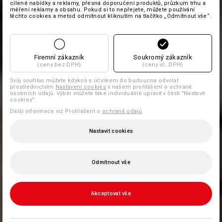
cílené nabídky a reklamy, přesná doporučení produktů, průzkum trhu a
měření reklamy a obsahu. Pokud si to nepřejete, můžete používání
těchto cookies a metod odmítnout kliknutím na tlačítko „Odmítnout vše“.
Firemní zákazník
Soukromý zákazník
(ceny bez DPH)
(ceny vč. DPH)
Svůj souhlas můžete kdykoli s účinkem do budoucna odvolat
prostřednictvím
Nastavení cookies
v našem prohlášení o ochraně
osobních údajů. Výběr můžete také individuálně upravit v části "Nastavit
cookies".
Další informace viz Prohlášení o
ochraně údajů
.
Nastavit cookies
Odmítnout vše
Akceptovat vše