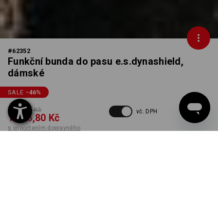
#
62352
Funkční bunda do pasu e.s.dynashield,
dámské
SALE
-46
%
2 447,83 Kč
vč. DPH
1 306,80 Kč
s připočtením dopravného
Dodací lhůta cca 3-5
pracovních dnů
BARVA
VELIKOST
L
vybrat
vybrat
kámen / černá