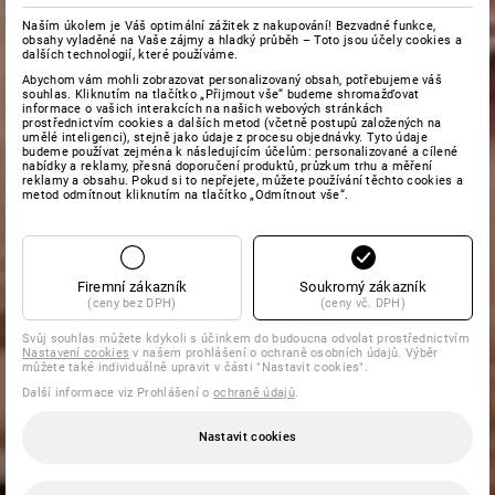
Naším úkolem je Váš optimální zážitek z nakupování! Bezvadné funkce,
obsahy vyladěné na Vaše zájmy a hladký průběh – Toto jsou účely cookies a
dalších technologií, které používáme.
Abychom vám mohli zobrazovat personalizovaný obsah, potřebujeme váš
souhlas. Kliknutím na tlačítko „Přijmout vše“ budeme shromažďovat
informace o vašich interakcích na našich webových stránkách
prostřednictvím cookies a dalších metod (včetně postupů založených na
umělé inteligenci), stejně jako údaje z procesu objednávky. Tyto údaje
budeme používat zejména k následujícím účelům: personalizované a cílené
nabídky a reklamy, přesná doporučení produktů, průzkum trhu a měření
reklamy a obsahu. Pokud si to nepřejete, můžete používání těchto cookies a
metod odmítnout kliknutím na tlačítko „Odmítnout vše“.
Firemní zákazník
Soukromý zákazník
(ceny bez DPH)
(ceny vč. DPH)
Svůj souhlas můžete kdykoli s účinkem do budoucna odvolat prostřednictvím
Nastavení cookies
v našem prohlášení o ochraně osobních údajů. Výběr
můžete také individuálně upravit v části "Nastavit cookies".
Další informace viz Prohlášení o
ochraně údajů
.
Nastavit cookies