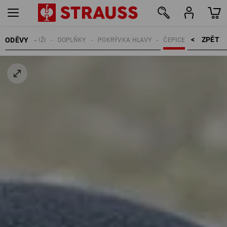
ZPĚT    >
ODĚVY
MUŽI
DOPLŇKY
POKRÝVKA HLAVY
ČEPICE