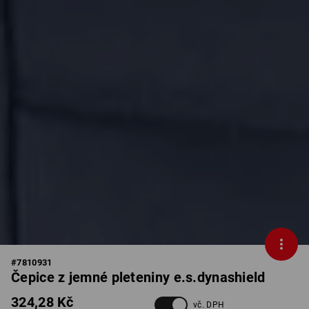
#
7810931
Čepice z jemné pleteniny e.s.dynashield
324,28 Kč
vč. DPH