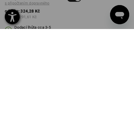
s připočtením dopravného
od 1 ks:
324,28 Kč
od 3 ks:
291,61 Kč
Dodací lhůta cca 3-5
pracovních dnů
BARVA
VELIKOST
XS
vybrat
vybrat
pacifik
Množstevní sleva
od 1 ks
od 3 ks
Sleva :
Sleva :
0
%/
ks
10
%/
ks
ks