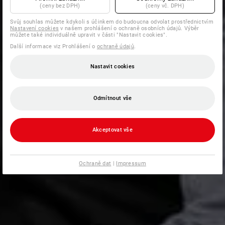
(ceny bez DPH)
(ceny vč. DPH)
Svůj souhlas můžete kdykoli s účinkem do budoucna odvolat prostřednictvím
Nastavení cookies
v našem prohlášení o ochraně osobních údajů. Výběr
můžete také individuálně upravit v části "Nastavit cookies".
Další informace viz Prohlášení o
ochraně údajů
.
Nastavit cookies
Odmítnout vše
Akceptovat vše
Ochraně dat
|
Impressum