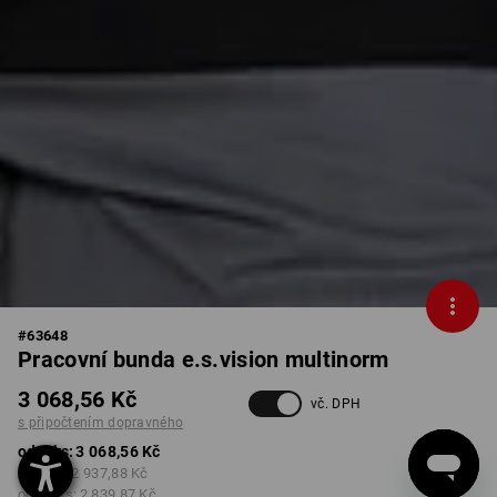
#
63648
Pracovní bunda e.s.vision multinorm
3 068,56 Kč
vč. DPH
s připočtením dopravného
od 1 ks:
3 068,56 Kč
od 3 ks:
2 937,88 Kč
od 10 ks:
2 839,87 Kč