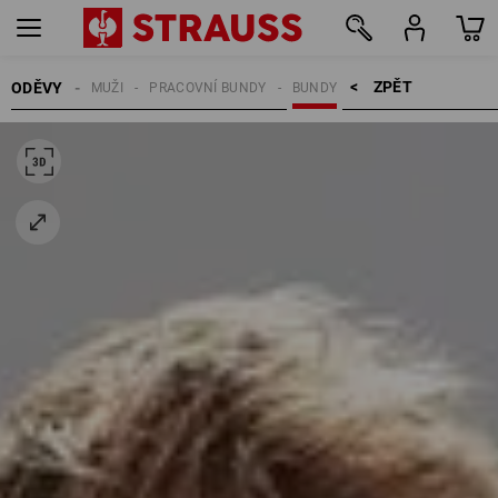
ZPĚT    >
ODĚVY
MUŽI
PRACOVNÍ BUNDY
BUNDY