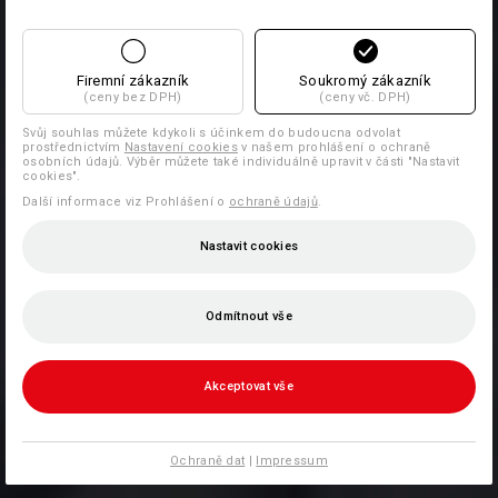
Firemní zákazník
Soukromý zákazník
(ceny bez DPH)
(ceny vč. DPH)
Svůj souhlas můžete kdykoli s účinkem do budoucna odvolat
prostřednictvím
Nastavení cookies
v našem prohlášení o ochraně
osobních údajů. Výběr můžete také individuálně upravit v části "Nastavit
cookies".
Další informace viz Prohlášení o
ochraně údajů
.
Nastavit cookies
Odmítnout vše
Akceptovat vše
Ochraně dat
|
Impressum