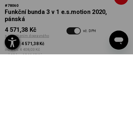
#
78060
Funkční bunda 3 v 1 e.s.motion 2020,
pánská
4 571,38 Kč
vč. DPH
s připočtením dopravného
od 1 ks:
4 571,38 Kč
od 3 ks:
4 408,03 Kč
od 10 ks:
4 244,68 Kč
Dodací lhůta cca 3-5
pracovních dnů
BARVA
VELIKOST
XS
vybrat
vybrat
grafit / enciánově modrá
Množstevní sleva