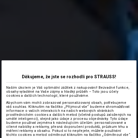
Děkujeme, že jste se rozhodli pro STRAUSS!
Naším úkolem je Váš optimální zážitek z nakupování! Bezvadné funkce,
obsahy vyladěné na Vaše zájmy a hladký průběh – Toto jsou účely
cookies a dalších technologií, které používáme.
Abychom vám mohli zobrazovat personalizovaný obsah, potřebujeme
váš souhlas. Kliknutím na tlačítko „Přijmout vše“ budeme shromažďovat
informace o vašich interakcích na našich webových stránkách
prostřednictvím cookies a dalších metod (včetně postupů založených na
umělé inteligenci), stejně jako údaje z procesu objednávky. Tyto údaje
budeme používat zejména k následujícím účelům: personalizované a
cílené nabídky a reklamy, přesná doporučení produktů, průzkum trhu a
měření reklamy a obsahu. Pokud si to nepřejete, můžete používání
těchto cookies a metod odmítnout kliknutím na tlačítko „Odmítnout vše“.