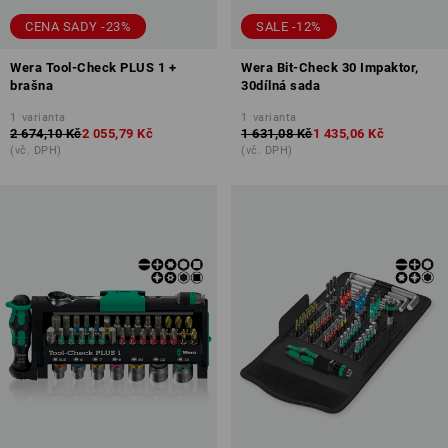
CENA SADY -23%
SALE -12%
Wera Tool-Check PLUS 1 +
Wera Bit-Check 30 Impaktor,
brašna
30dílná sada
1
varianta
1
varianta
2 674,10 Kč
2 055,79 Kč
1 631,08 Kč
1 435,06 Kč
(vč. DPH)
(vč. DPH)