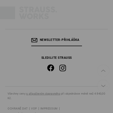
NEWSLETTER-PŘIHLÁŠKA
SLEDUJTE STRAUSS
Všechny ceny
s připočtením dopravného
při objednávce méně než 4 840,00
Kč.
OCHRANĚ DAT
VOP
IMPRESSUM