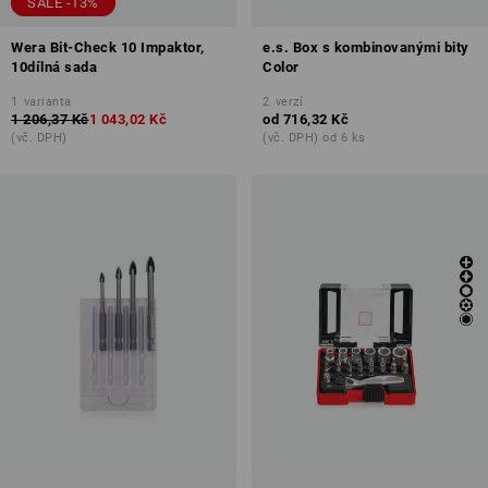
SALE -13%
Wera Bit-Check 10 Impaktor,
e.s. Box s kombinovanými bity
10dílná sada
Color
1
varianta
2
verzí
1 206,37 Kč
1 043,02 Kč
od
716,32 Kč
(vč. DPH)
(vč. DPH) od 6 ks