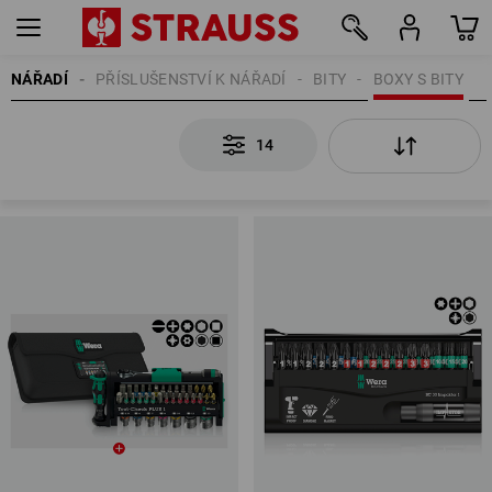
NÁŘADÍ
PŘÍSLUŠENSTVÍ K NÁŘADÍ
BITY
BOXY S BITY
14
14