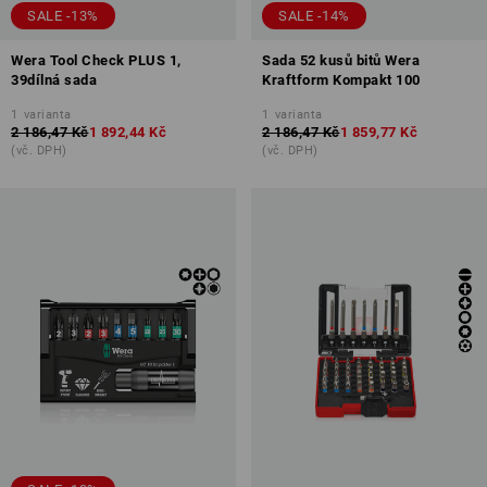
SALE -13%
SALE -14%
Wera Tool Check PLUS 1,
Sada 52 kusů bitů Wera
39dílná sada
Kraftform Kompakt 100
1
varianta
1
varianta
2 186,47 Kč
1 892,44 Kč
2 186,47 Kč
1 859,77 Kč
(vč. DPH)
(vč. DPH)