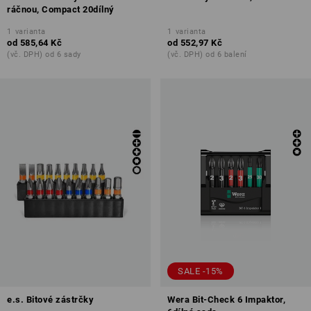
ráčnou, Compact 20dílný
1
varianta
1
varianta
od
585,64 Kč
od
552,97 Kč
(vč. DPH) od 6 sady
(vč. DPH) od 6 balení
SALE -15%
e.s. Bitové zástrčky
Wera Bit-Check 6 Impaktor,