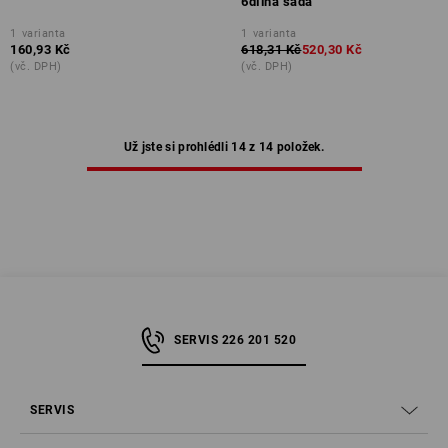
6dílná sada
1
varianta
1
varianta
160,93 Kč
618,31 Kč
520,30 Kč
(vč. DPH)
(vč. DPH)
Už jste si prohlédli 14 z 14 položek.
SERVIS 226 201 520
SERVIS