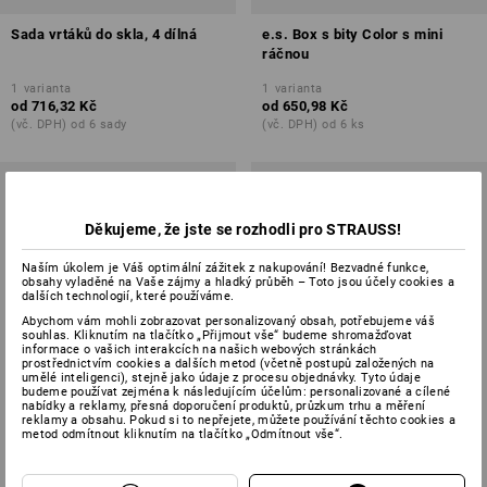
Sada vrtáků do skla, 4 dílná
e.s. Box s bity Color s mini
ráčnou
1
varianta
1
varianta
od
716,32 Kč
od
650,98 Kč
(vč. DPH) od 6 sady
(vč. DPH) od 6 ks
Děkujeme, že jste se rozhodli pro STRAUSS!
Naším úkolem je Váš optimální zážitek z nakupování! Bezvadné funkce,
obsahy vyladěné na Vaše zájmy a hladký průběh – Toto jsou účely cookies a
dalších technologií, které používáme.
Abychom vám mohli zobrazovat personalizovaný obsah, potřebujeme váš
souhlas. Kliknutím na tlačítko „Přijmout vše“ budeme shromažďovat
informace o vašich interakcích na našich webových stránkách
prostřednictvím cookies a dalších metod (včetně postupů založených na
umělé inteligenci), stejně jako údaje z procesu objednávky. Tyto údaje
budeme používat zejména k následujícím účelům: personalizované a cílené
nabídky a reklamy, přesná doporučení produktů, průzkum trhu a měření
reklamy a obsahu. Pokud si to nepřejete, můžete používání těchto cookies a
metod odmítnout kliknutím na tlačítko „Odmítnout vše“.