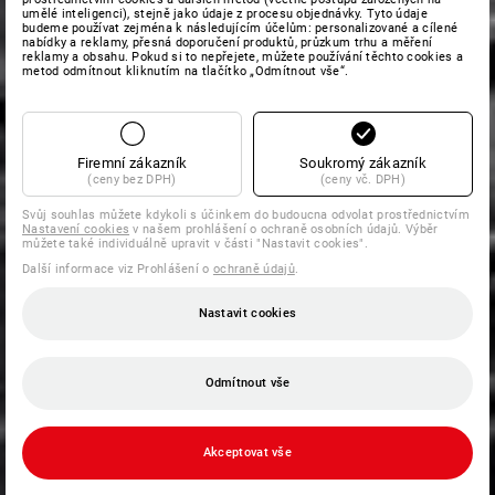
umělé inteligenci), stejně jako údaje z procesu objednávky. Tyto údaje
budeme používat zejména k následujícím účelům: personalizované a cílené
nabídky a reklamy, přesná doporučení produktů, průzkum trhu a měření
reklamy a obsahu. Pokud si to nepřejete, můžete používání těchto cookies a
metod odmítnout kliknutím na tlačítko „Odmítnout vše“.
Firemní zákazník
Soukromý zákazník
(ceny bez DPH)
(ceny vč. DPH)
Svůj souhlas můžete kdykoli s účinkem do budoucna odvolat prostřednictvím
Nastavení cookies
v našem prohlášení o ochraně osobních údajů. Výběr
můžete také individuálně upravit v části "Nastavit cookies".
Další informace viz Prohlášení o
ochraně údajů
.
Nastavit cookies
Odmítnout vše
Akceptovat vše