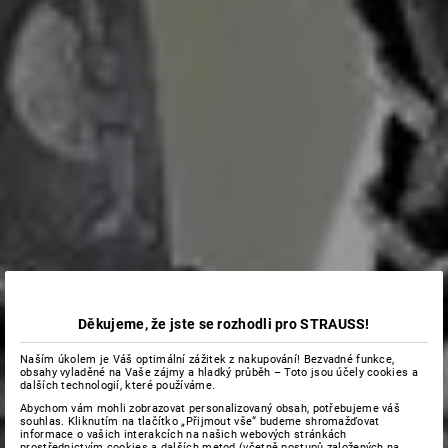
Děkujeme, že jste se rozhodli pro STRAUSS!
Naším úkolem je Váš optimální zážitek z nakupování! Bezvadné funkce,
obsahy vyladěné na Vaše zájmy a hladký průběh – Toto jsou účely cookies a
dalších technologií, které používáme.
Abychom vám mohli zobrazovat personalizovaný obsah, potřebujeme váš
souhlas. Kliknutím na tlačítko „Přijmout vše“ budeme shromažďovat
informace o vašich interakcích na našich webových stránkách
prostřednictvím cookies a dalších metod (včetně postupů založených na