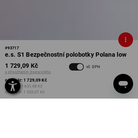
#
93717
e.s. S1 Bezpečnostní polobotky Polana low
1 729,09 Kč
vč. DPH
s připočtením dopravného
od 1 pár:
1 729,09 Kč
od 3 pár:
1 631,08 Kč
od 10 pár:
1 533,07 Kč
Dodací lhůta cca 3-5
pracovních dnů
BARVA
VELIKOST
37
vybrat