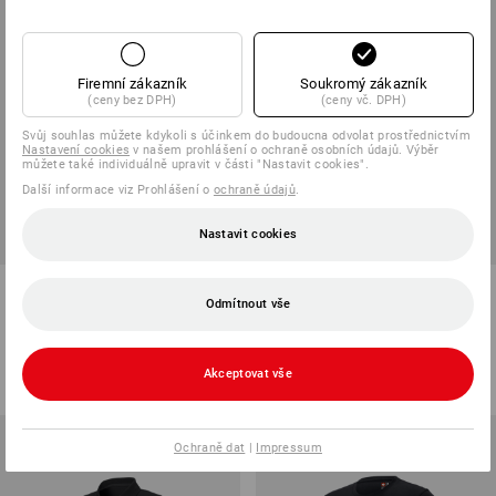
Firemní zákazník
Soukromý zákazník
(ceny bez DPH)
(ceny vč. DPH)
Svůj souhlas můžete kdykoli s účinkem do budoucna odvolat prostřednictvím
Nastavení cookies
v našem prohlášení o ochraně osobních údajů. Výběr
můžete také individuálně upravit v části "Nastavit cookies".
Další informace viz Prohlášení o
ochraně údajů
.
Nastavit cookies
e.s. Tričko cotton, slim fit
e.s. Tričko cotton stretch V-
Odmítnout vše
Neck
6
barev
15
barev
od
219,01 Kč
od
324,28 Kč
Akceptovat vše
(vč. DPH) od 100 ks
(vč. DPH) od 30 ks
Ochraně dat
|
Impressum