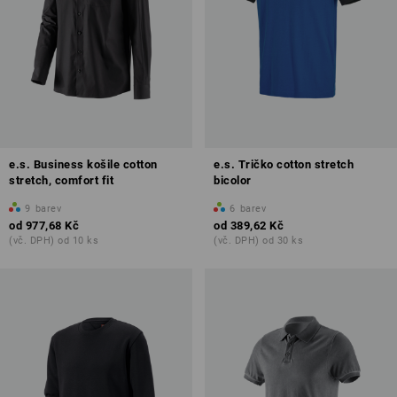
e.s. Business košile cotton
e.s. Tričko cotton stretch
stretch, comfort fit
bicolor
9
barev
6
barev
od
977,68 Kč
od
389,62 Kč
(vč. DPH) od 10 ks
(vč. DPH) od 30 ks