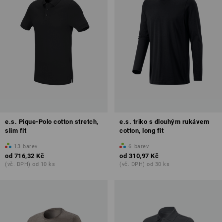
e.s. Pique-Polo cotton stretch,
e.s. triko s dlouhým rukávem
slim fit
cotton, long fit
13
barev
6
barev
od
716,32 Kč
od
310,97 Kč
(vč. DPH) od 10 ks
(vč. DPH) od 30 ks