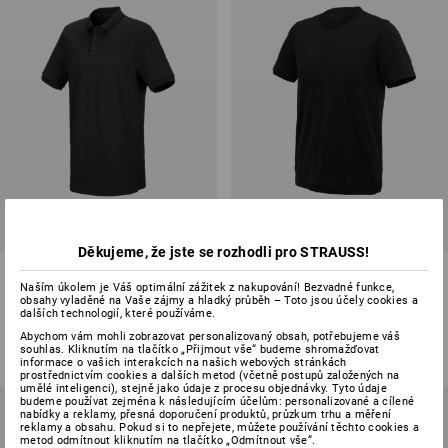
Děkujeme, že jste se rozhodli pro STRAUSS!
e.s. Pique-Polo cotton stretch,
e.s. Tričko Merino light
long fit
Naším úkolem je Váš optimální zážitek z nakupování! Bezvadné funkce,
obsahy vyladěné na Vaše zájmy a hladký průběh – Toto jsou účely cookies a
dalších technologií, které používáme.
13
barev
4
barev
Abychom vám mohli zobrazovat personalizovaný obsah, potřebujeme váš
od
716,32 Kč
od
1 304,38 Kč
souhlas. Kliknutím na tlačítko „Přijmout vše“ budeme shromažďovat
(vč. DPH) od 10 ks
(vč. DPH) od 10 ks
informace o vašich interakcích na našich webových stránkách
prostřednictvím cookies a dalších metod (včetně postupů založených na
umělé inteligenci), stejně jako údaje z procesu objednávky. Tyto údaje
budeme používat zejména k následujícím účelům: personalizované a cílené
nabídky a reklamy, přesná doporučení produktů, průzkum trhu a měření
reklamy a obsahu. Pokud si to nepřejete, můžete používání těchto cookies a
metod odmítnout kliknutím na tlačítko „Odmítnout vše“.