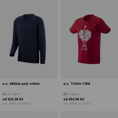
e.s. Mikina poly cotton
e.s. Tričko 1908
27
barev
8
barev
od
520,30 Kč
od
454,96 Kč
(vč. DPH) od 100 ks
(vč. DPH) od 10 ks