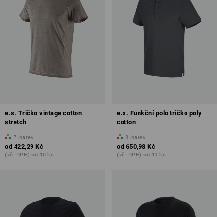
e.s. Tričko vintage cotton
e.s. Funkční polo tričko poly
stretch
cotton
7
barev
8
barev
od
422,29 Kč
od
650,98 Kč
(vč. DPH) od 10 ks
(vč. DPH) od 10 ks