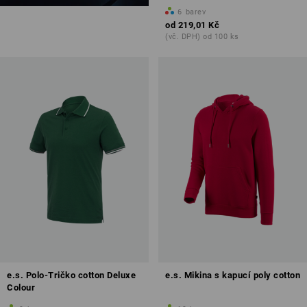
6
barev
od
219,01 Kč
(vč. DPH) od 100 ks
e.s. Polo-Tričko cotton Deluxe
e.s. Mikina s kapucí poly cotton
Colour