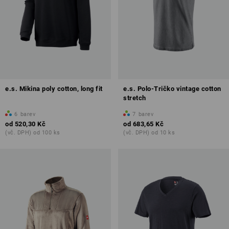
e.s. Mikina poly cotton, long fit
e.s. Polo-Tričko vintage cotton
stretch
6
barev
7
barev
od
520,30 Kč
od
683,65 Kč
(vč. DPH) od 100 ks
(vč. DPH) od 10 ks