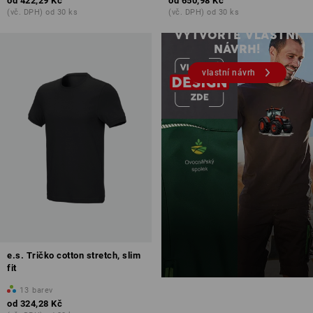
od
422,29 Kč
od
650,98 Kč
(vč. DPH) od 30 ks
(vč. DPH) od 30 ks
Tisk & výšivka – od 1 kusu
VYTVOŘTE VLASTNÍ
NÁVRH!
vlastní návrh
e.s. Tričko cotton stretch, slim
fit
13
barev
od
324,28 Kč