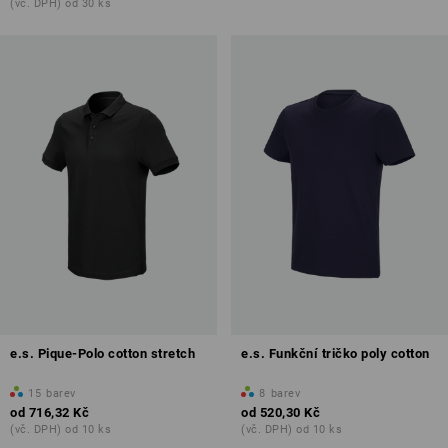
(vč. DPH) od 30 ks
e.s. Pique-Polo cotton stretch
e.s. Funkční tričko poly cotton
15
barev
8
barev
od
716,32 Kč
od
520,30 Kč
(vč. DPH) od 10 ks
(vč. DPH) od 10 ks