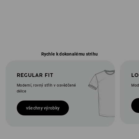
Rychle k dokonalému strihu
REGULAR FIT
LO
Moderní, rovný střih v osvědčené
Mode
délce
všechny výrobky