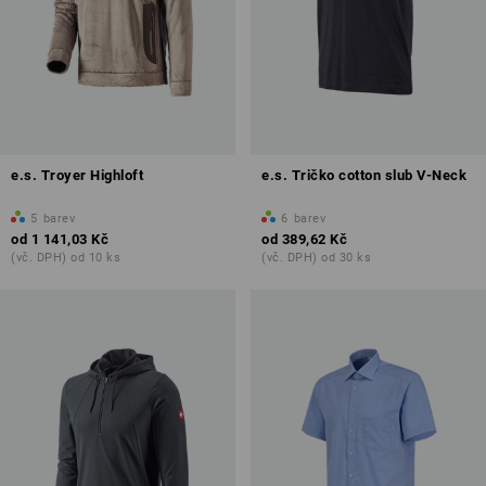
e.s. Troyer Highloft
e.s. Tričko cotton slub V-Neck
5
barev
6
barev
od
1 141,03 Kč
od
389,62 Kč
(vč. DPH) od 10 ks
(vč. DPH) od 30 ks