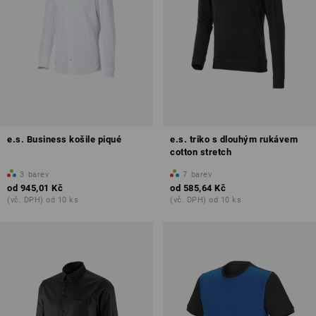
e.s. Business košile piqué
e.s. triko s dlouhým rukávem
cotton stretch
3
barev
7
barev
od
945,01 Kč
od
585,64 Kč
(vč. DPH) od 10 ks
(vč. DPH) od 10 ks