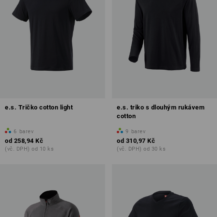
e.s. Tričko cotton light
e.s. triko s dlouhým rukávem
cotton
6
barev
9
barev
od
258,94 Kč
od
310,97 Kč
(vč. DPH) od 10 ks
(vč. DPH) od 30 ks