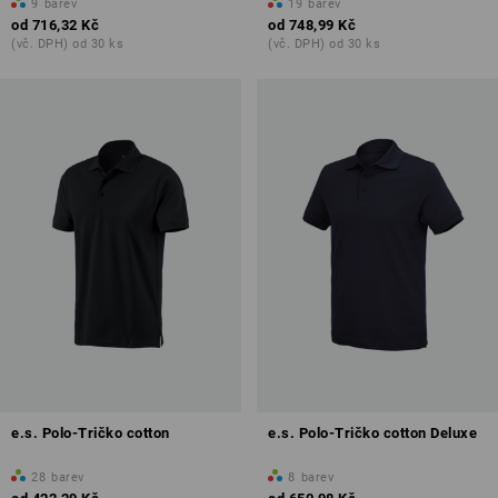
9
barev
19
barev
od
716,32 Kč
od
748,99 Kč
(vč. DPH) od 30 ks
(vč. DPH) od 30 ks
e.s. Polo-Tričko cotton
e.s. Polo-Tričko cotton Deluxe
28
barev
8
barev