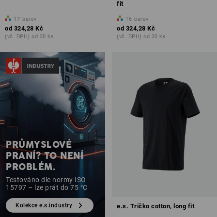
fit
17
barev
16
barev
od
324,28 Kč
od
324,28 Kč
(vč. DPH) od 30 ks
(vč. DPH) od 30 ks
PRŮMYSLOVÉ
PRANÍ? TO NENÍ
PROBLÉM.
Testováno dle normy ISO
15797 – lze prát do 75 °C
Kolekce e.s.industry
e.s. Tričko cotton, long fit