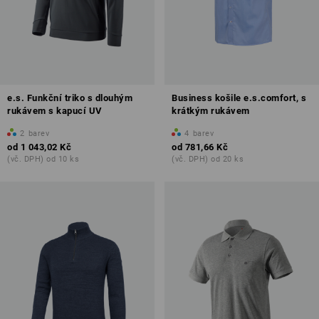
e.s. Funkční triko s dlouhým
Business košile e.s.comfort, s
rukávem s kapucí UV
krátkým rukávem
2
barev
4
barev
od
1 043,02 Kč
od
781,66 Kč
(vč. DPH) od 10 ks
(vč. DPH) od 20 ks