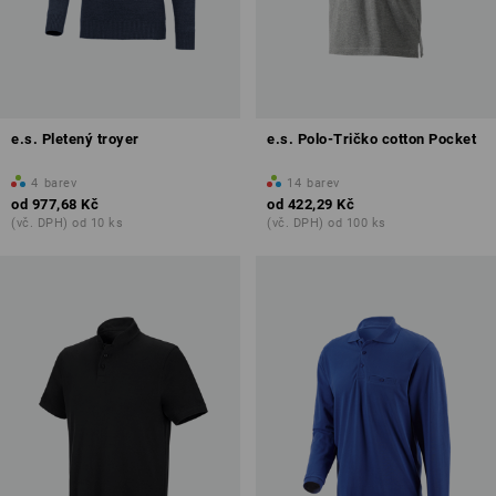
e.s. Pletený troyer
e.s. Polo-Tričko cotton Pocket
4
barev
14
barev
od
977,68 Kč
od
422,29 Kč
(vč. DPH) od 10 ks
(vč. DPH) od 100 ks