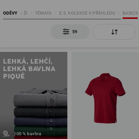
ODĚVY
MUŽI
TÉMATA
E.S. KOLEKCE V PŘEHLEDU
BASICS
59
LEHKÁ, LEHČÍ,
LEHKÁ BAVLNA
PIQUÉ
100 % bavlna