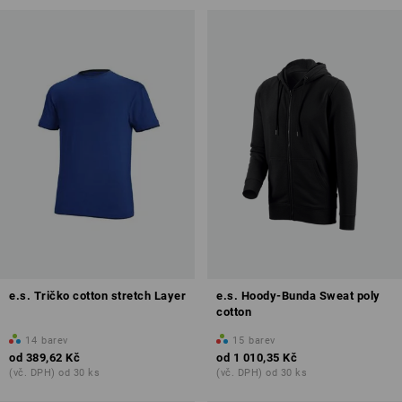
e.s. Tričko cotton stretch Layer
e.s. Hoody-Bunda Sweat poly
cotton
14
barev
15
barev
od
389,62 Kč
od
1 010,35 Kč
(vč. DPH) od 30 ks
(vč. DPH) od 30 ks