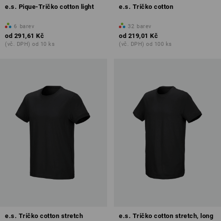
e.s. Pique-Tričko cotton light
e.s. Tričko cotton
6
barev
32
barev
od
291,61 Kč
od
219,01 Kč
(vč. DPH) od 10 ks
(vč. DPH) od 100 ks
e.s. Tričko cotton stretch
e.s. Tričko cotton stretch, long