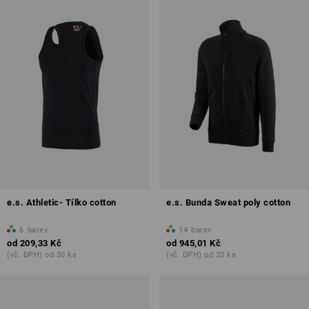
e.s. Athletic- Tílko cotton
e.s. Bunda Sweat poly cotton
6
barev
14
barev
od
209,33 Kč
od
945,01 Kč
(vč. DPH) od 30 ks
(vč. DPH) od 20 ks