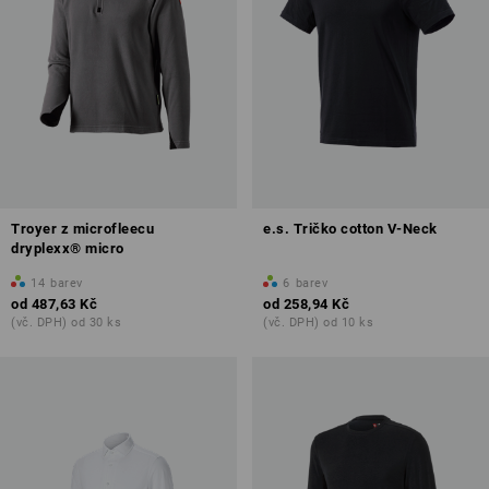
Troyer z microfleecu
e.s. Tričko cotton V-Neck
dryplexx® micro
14
barev
6
barev
od
487,63 Kč
od
258,94 Kč
(vč. DPH) od 30 ks
(vč. DPH) od 10 ks