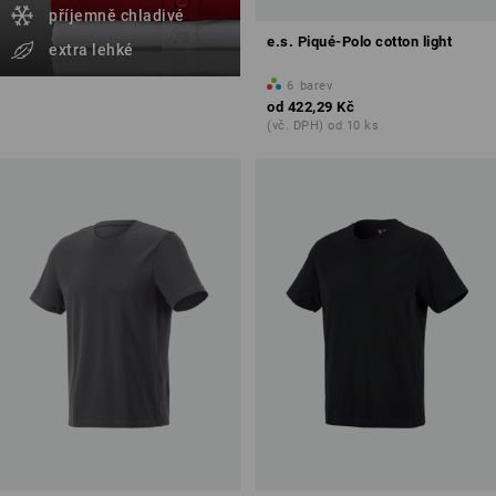
příjemně chladivé
e.s. Piqué-Polo cotton light
extra lehké
6
barev
od
422,29 Kč
(vč. DPH) od 10 ks