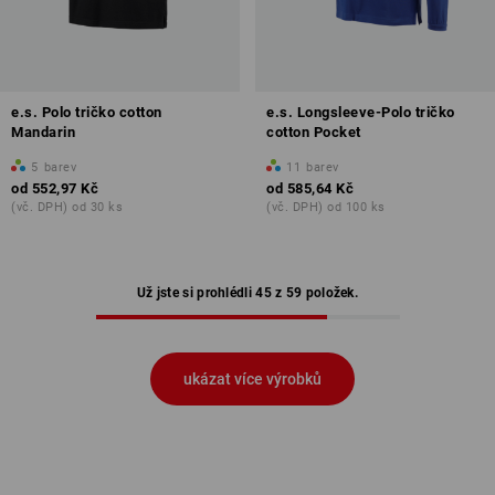
e.s. Polo tričko cotton
e.s. Longsleeve-Polo tričko
Mandarin
cotton Pocket
5
barev
11
barev
od
552,97 Kč
od
585,64 Kč
(vč. DPH) od 30 ks
(vč. DPH) od 100 ks
Už jste si prohlédli 45 z 59 položek.
ukázat více výrobků