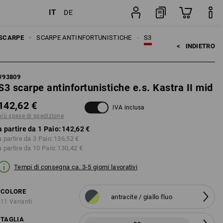
IT
DE
izione
Paio
SCARPE
SCARPE ANTINFORTUNISTICHE
S3
<   
INDIETRO
#
93809
S3 scarpe antinfortunistiche e.s. Kastra II mid
142,62 €
IVA inclusa
più spese di spedizione
a partire da 1 Paio:
142,62 €
a partire da 3 Paio:
136,52 €
a partire da 10 Paio:
130,42 €
Tempi di consegna ca. 3-5 giorni lavorativi
COLORE
antracite / giallo fluo
11 Varianti
TAGLIA