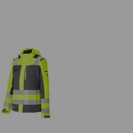
acca seg. inv. Softshell e.s.motion
24/7, donna