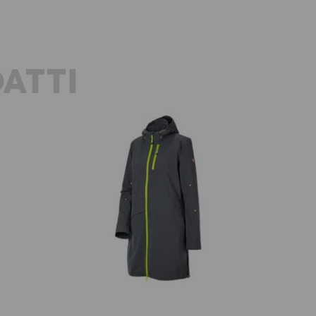
ATTI
on,
Giacca funzionale 3 in 1 e.s.ambition,
Gi
donna