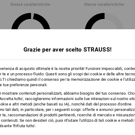
Stesse caratteristiche:
Stesse caratteristiche:
di più
Clicca sul tasto "Scheda tecnica" per u
Scheda tecnica
28
22
Grazie per aver scelto STRAUSS!
+4 altre caratteristiche
erienza di acquisto ottimale è la nostra priorità! Funzioni impeccabili, conte
 te e un processo fluido: Questi sono gli scopi dei cookie e delle altre tecn
o.Ti chiediamo quindi il consenso per la memorizzazione dei cookie e l'utilizz
e tue preferenze personali.
ti mostrare contenuti personalizzati, abbiamo bisogno del tuo consenso. Cli
Accetta tutto', raccoglieremo informazioni sulle tue interazioni sul nostro si
okie e altri metodi (anche basati su IA), nonché dati del processo d'ordine.
Confronta tutti i dettagli
mo tali dati, in particolare, per i seguenti scopi: offerte e annunci personalizz
 te, raccomandazioni di prodotti pertinenti, ricerche di mercato e misurazion
contenuti. Se non desideri ciò, puoi rifiutare l'utilizzo di tali cookie e metod
lsante 'Rifiuta tutto'.