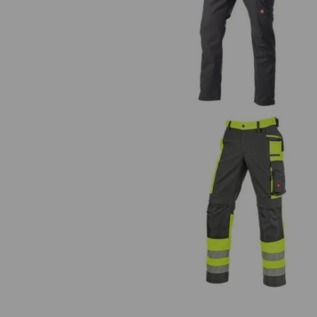
Pantaloni multipocket e.s.ambit
Pantaloni segnaletici e.s.motion 