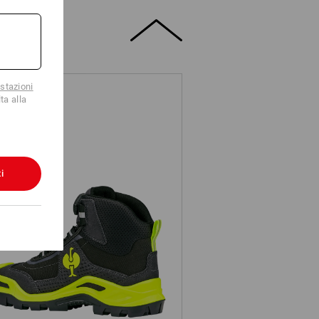
stazioni
ta alla
i
S3 scarpe antinfortunistiche e.s.
Kastra II mid