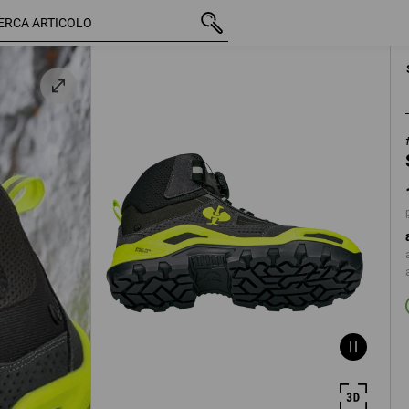
/
IVA inclusa
142,62 €
39
o
più spese di sped