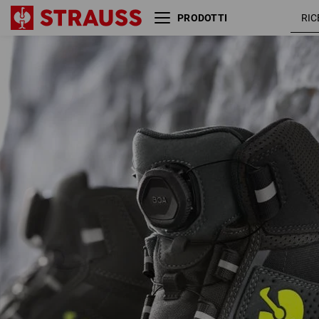
PRODOTTI
S3 scarpe antinfortunistiche
antracite 
e.s. Kastra II mid
giallo flu