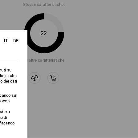
Stesse caratteristiche:
lteriori informazioni.
22
IT
DE
+3 altre caratteristiche
nuti su
ologie che
o dei dati
ccando sul
to web
ati su
e di
i facendo