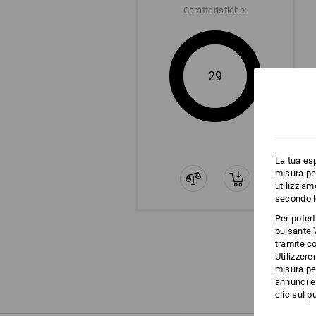
Caratteristiche:
29
La tua esp
misura per
utilizziam
secondo l
Per poter
pulsante '
tramite co
Utilizzere
misura per
annunci e 
clic sul pu