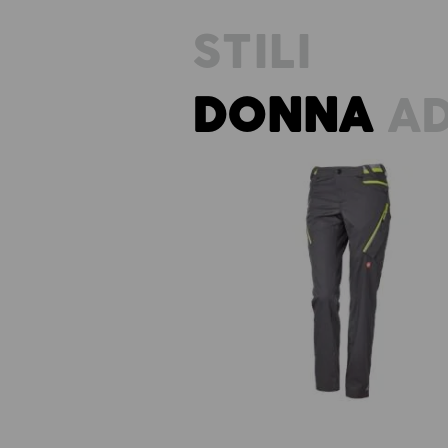
STILI
DONNA
AD
Pantaloni multipocket e.s.ambiti
donna