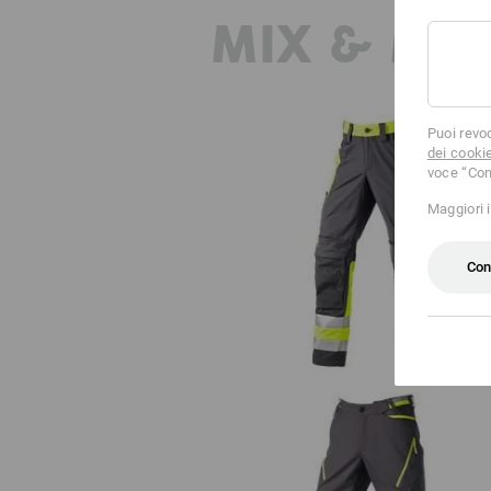
MIX & MA
Puoi revo
dei cooki
voce “Con
Maggiori 
Pantaloni segnaletici e.s.concre
Con