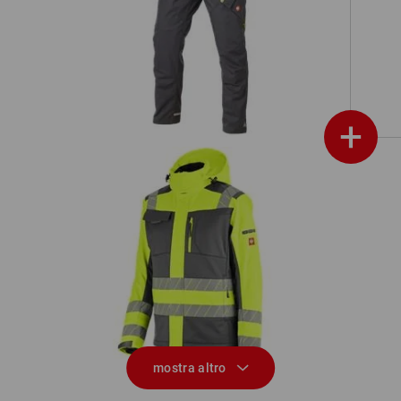
ion
Pantaloni e.s.ambition
+
Giacca segnaletica inve. Softshell
24/7
Gia
e.s.motion 24/7
mostra altro