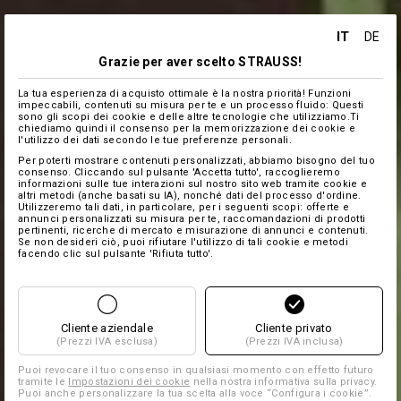
IT
DE
Grazie per aver scelto STRAUSS!
La tua esperienza di acquisto ottimale è la nostra priorità! Funzioni
impeccabili, contenuti su misura per te e un processo fluido: Questi
sono gli scopi dei cookie e delle altre tecnologie che utilizziamo.Ti
chiediamo quindi il consenso per la memorizzazione dei cookie e
l'utilizzo dei dati secondo le tue preferenze personali.
Per poterti mostrare contenuti personalizzati, abbiamo bisogno del tuo
consenso. Cliccando sul pulsante 'Accetta tutto', raccoglieremo
informazioni sulle tue interazioni sul nostro sito web tramite cookie e
altri metodi (anche basati su IA), nonché dati del processo d'ordine.
Utilizzeremo tali dati, in particolare, per i seguenti scopi: offerte e
annunci personalizzati su misura per te, raccomandazioni di prodotti
pertinenti, ricerche di mercato e misurazione di annunci e contenuti.
Se non desideri ciò, puoi rifiutare l'utilizzo di tali cookie e metodi
facendo clic sul pulsante 'Rifiuta tutto'.
Cliente aziendale
Cliente privato
(Prezzi IVA esclusa)
(Prezzi IVA inclusa)
Puoi revocare il tuo consenso in qualsiasi momento con effetto futuro
tramite le
Impostazioni dei cookie
nella nostra informativa sulla privacy.
Puoi anche personalizzare la tua scelta alla voce “Configura i cookie”.