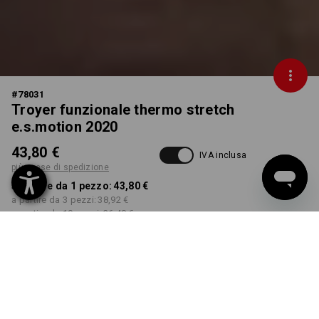
#
78031
Troyer funzionale thermo stretch
e.s.motion 2020
43,80 €
IVA inclusa
più spese di spedizione
a partire da 1 pezzo:
43,80 €
a partire da 3 pezzi:
38,92 €
a partire da 10 pezzi:
36,48 €
Tempi di consegna ca. 3-5
giorni lavorativi
COLORE
TAGLIA
S
seleziona
seleziona