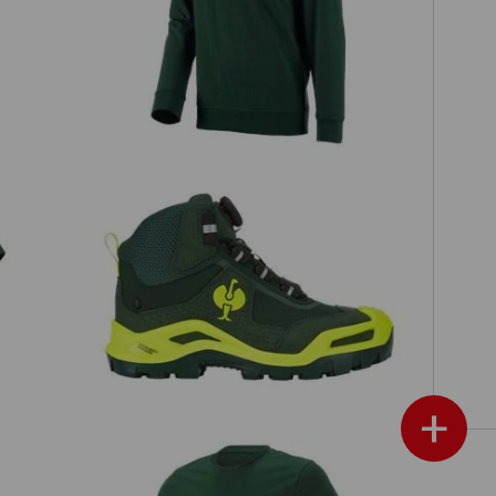
Felpa e.s.industry
S3 scarpe antinfortunistiche e.s.
Kastra II mid
+