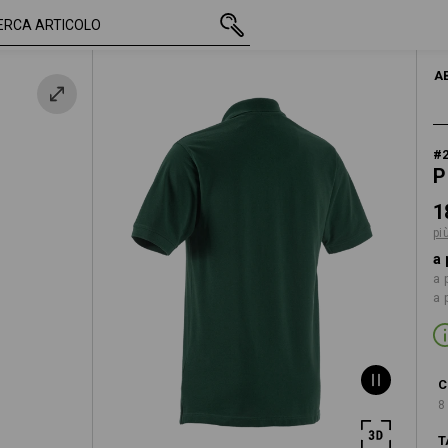
IVA inclusa
18,18 €
S
più spese di spedizione
A
#
P
1
pi
a 
a 
a 
C
8
T