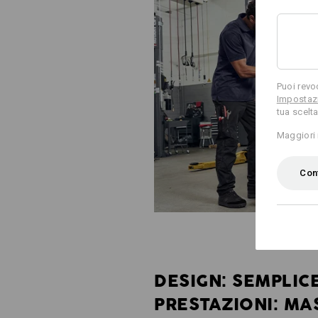
Puoi revo
Impostazi
tua scelta
Maggiori 
Conf
DESIGN: SEMPLICE
PRESTAZIONI: MA