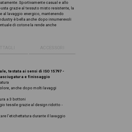
uatamente. Sportivamente casual e allo
sta grazie al tessuto misto resistente, la
ste al lavaggio energico, mantenendo
industry è bella anche dopo innumerevoli
entuale di cotone la rende anche
TTAGLI
ACCESSORI
le, testata ai sensi di ISO 15797 -
 asciugatura e finissaggio
atura
colore, anche dopo molti lavaggi
ura a 3 bottoni
gio tessile grazie al design ridotto -
tare l’etichettatura durante il lavaggio