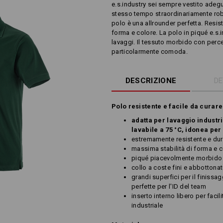
e.s.industry sei sempre vestito adeg
stesso tempo straordinariamente robu
polo è una allrounder perfetta. Resi
forma e colore. La polo in piqué e.s.
lavaggi. Il tessuto morbido con perc
particolarmente comoda.
DESCRIZIONE
DE
Polo resistente e facile da curare
adatta per lavaggio industria
lavabile a 75 °C, idonea per
estremamente resistente e dur
massima stabilità di forma e 
piqué piacevolmente morbido
collo a coste fini e abbottonat
grandi superfici per il finissag
perfette per l'ID del team
inserto interno libero per facili
industriale