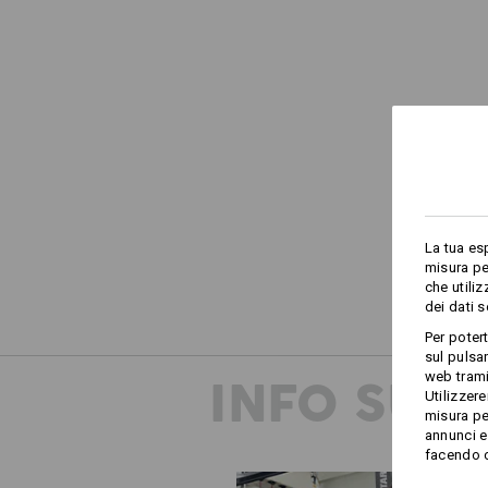
La tua es
misura pe
che utili
dei dati 
Per poter
sul pulsan
web trami
INFO SUP
Utilizzere
misura pe
annunci e 
facendo cl