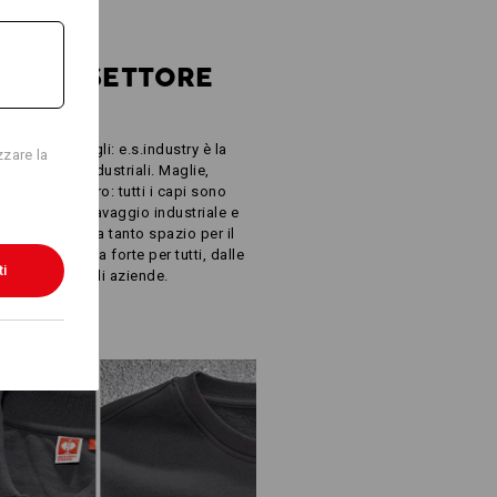
 I
I DEL SETTORE
minimi dettagli: e.s.industry è la
zzare la
lle aziende industriali. Maglie,
acche da lavoro: tutti i capi sono
 15797 per il lavaggio industriale e
e cuciture, ma tanto spazio per il
. Una presenza forte per tutti, dalle
ti
nti alle grandi aziende.