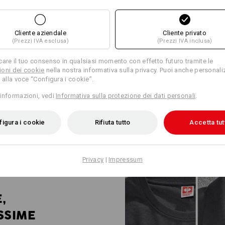
WORKWEAR PER
PROFESSIONIST
Cliente aziendale
Cliente privato
(Prezzi IVA esclusa)
(Prezzi IVA inclusa)
INDUSTRIALE
care il tuo consenso in qualsiasi momento con effetto futuro tramite le
Robusto, funzionale e curato nei 
oni dei cookie
nella nostra informativa sulla privacy. Puoi anche personali
risposta alle sfide specifiche de
 alla voce “Configura i cookie”.
sweats, pantaloni da lavoro e gi
informazioni, vedi
Informativa sulla protezione dei dati personali
.
certificati secondo la norma ISO
sono volutamente semplici. Poch
logo aziendale e i propri disegni
igura i cookie
Rifiuta tutto
Accetta tut
piccole imprese con due dipende
Privacy
|
Impressum
,
SSIME