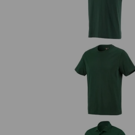
T-shirt e.s.industry
e.s. t-shirt cotton