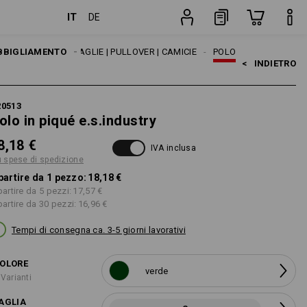
IT
DE
pezzo
BBIGLIAMENTO
UOMO
MAGLIE | PULLOVER | CAMICIE
POLO
<   
INDIETRO
20513
olo in piqué e.s.industry
8,18 €
IVA inclusa
ù spese di spedizione
partire da 1 pezzo:
18,18 €
partire da 5 pezzi:
17,57 €
partire da 30 pezzi:
16,96 €
Tempi di consegna ca. 3-5 giorni lavorativi
OLORE
verde
 Varianti
AGLIA