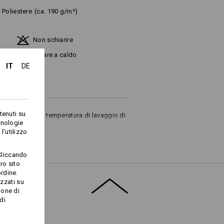
Poliestere
(ca. 190 g/m²)
Non schiarire
ia
Stirare a caldo
IT
DE
tenuti su
le fino ad una temperatura di lavaggio di
cnologie
avaggio domestico si consiglia una
l'utilizzo
Cliccando
ro sito
rdine.
izzati su
ione di
Logoservice
di