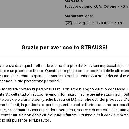
Materiale:
Tessuto esterno
60
%
Cotone
/
40
%
Manutenzione:
Lavaggio in lavatrice a 60 ℃
Asciugare nell’asciugabiancher
Non lavare a secco
Grazie per aver scelto STRAUSS!
perienza di acquisto ottimale è la nostra priorità! Funzioni impeccabili, con
Questo capo d’abbigliamento è lavabi
r te e un processo fluido: Questi sono gli scopi dei cookie e delle altre te
75 °C (lavaggio industriale). Per il l
zziamo.Ti chiediamo quindi il consenso per la memorizzazione dei cookie e 
temperatura di lavaggio di 60 °C.
secondo le tue preferenze personali.
di più
ti mostrare contenuti personalizzati, abbiamo bisogno del tuo consenso. 
te 'Accetta tutto', raccoglieremo informazioni sulle tue interazioni sul nost
te cookie e altri metodi (anche basati su IA), nonché dati del processo d'o
PLEMENTARI
Personalizzazione:
mo tali dati, in particolare, per i seguenti scopi: offerte e annunci personal
r te, raccomandazioni di prodotti pertinenti, ricerche di mercato e misuraz
Progetta tu
contenuti. Se non desideri ciò, puoi rifiutare l'utilizzo di tali cookie e meto
ic sul pulsante 'Rifiuta tutto'.