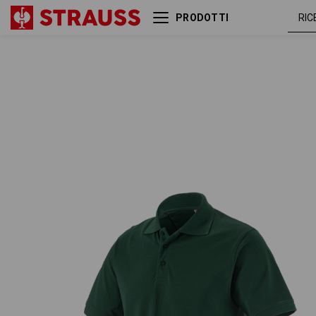
PRODOTTI
Polo in piqué e.s.industry
verde