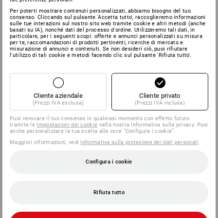
Per poterti mostrare contenuti personalizzati, abbiamo bisogno del tuo
consenso. Cliccando sul pulsante 'Accetta tutto', raccoglieremo informazioni
sulle tue interazioni sul nostro sito web tramite cookie e altri metodi (anche
basati su IA), nonché dati del processo d'ordine. Utilizzeremo tali dati, in
particolare, per i seguenti scopi: offerte e annunci personalizzati su misura
per te, raccomandazioni di prodotti pertinenti, ricerche di mercato e
misurazione di annunci e contenuti. Se non desideri ciò, puoi rifiutare
l'utilizzo di tali cookie e metodi facendo clic sul pulsante 'Rifiuta tutto'.
Cliente aziendale
Cliente privato
(Prezzi IVA esclusa)
(Prezzi IVA inclusa)
Puoi revocare il tuo consenso in qualsiasi momento con effetto futuro
tramite le
Impostazioni dei cookie
nella nostra informativa sulla privacy. Puoi
anche personalizzare la tua scelta alla voce “Configura i cookie”.
Maggiori informazioni, vedi
Informativa sulla protezione dei dati personali
.
Configura i cookie
Rifiuta tutto