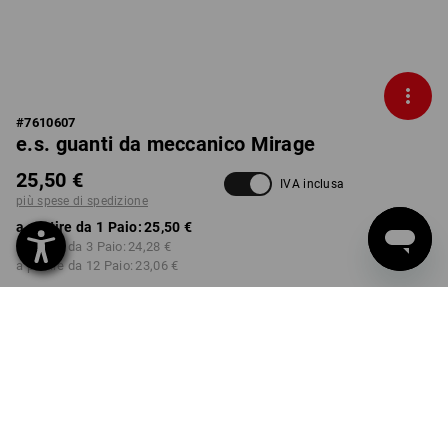
#
7610607
e.s. guanti da meccanico Mirage
25,50 €
IVA inclusa
più spese di spedizione
a partire da 1 Paio:
25,50 €
a partire da 3 Paio:
24,28 €
a partire da 12 Paio:
23,06 €
Tempi di consegna ca. 3-5
giorni lavorativi
COLORE
TAGLIA
7
seleziona
seleziona
nero / rosso