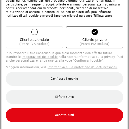
basati su IA), nonché dati del processo d'ordine. Utilizzeremo tali dati, in
particolare, per i seguenti scopi: offerte e annunci personalizzati su misura
per te, raccomandazioni di prodotti pertinenti, ricerche di mercato e
misurazione di annunci e contenuti. Se non desideri ciò, puoi rifiutare
l'utilizzo di tali cookie e metodi facendo clic sul pulsante 'Rifiuta tutto'.
Cliente aziendale
Cliente privato
(Prezzi IVA esclusa)
(Prezzi IVA inclusa)
Puoi revocare il tuo consenso in qualsiasi momento con effetto futuro
tramite le
Impostazioni dei cookie
nella nostra informativa sulla privacy. Puoi
anche personalizzare la tua scelta alla voce “Configura i cookie”.
Maggiori informazioni, vedi
Informativa sulla protezione dei dati personali
.
Configura i cookie
Rifiuta tutto
Accetta tutti