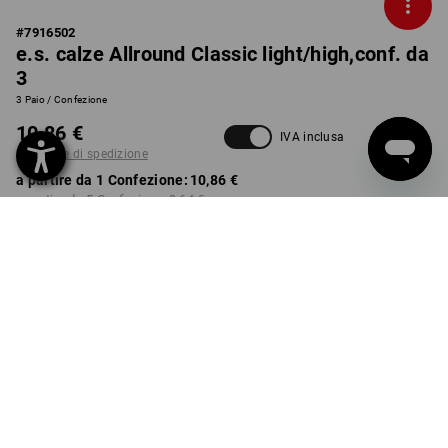
#
7916502
e.s. calze Allround Classic light/high,conf. da
3
3 Paio / Confezione
10,86 €
IVA inclusa
più spese di spedizione
a partire da 1 Confezione:
10,86 €
a partire da 5 Confezione:
9,64 €
Tempi di consegna ca. 3-5
giorni lavorativi
COLORE
TAGLIA
39-41
seleziona
seleziona
blu genziana / grafite
Sconto sulla quantità