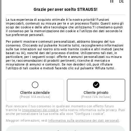
IT
DE
Grazie per aver scelto STRAUSS!
La tua esperienza di acquisto ottimale è la nostra priorità! Funzioni
impeccabili, contenuti su misura per te e un processo fluido: Questi sono gli
scopi dei cookie e delle altre tecnologie che utilizziamo.Ti chiediamo quindi
il consenso per la memorizzazione dei cookie e l'utilizzo dei dati secondo le
tue preferenze personali.
Per poterti mostrare contenuti personalizzati, abbiamo bisogno del tuo
consenso. Cliccando sul pulsante 'Accetta tutto', raccoglieremo informazioni
sulle tue interazioni sul nostro sito web tramite cookie e altri metodi (anche
basati su IA), nonché dati del processo d'ordine. Utilizzeremo tali dati, in
particolare, per i seguenti scopi: offerte e annunci personalizzati su misura
per te, raccomandazioni di prodotti pertinenti, ricerche di mercato e
misurazione di annunci e contenuti. Se non desideri ciò, puoi rifiutare
l'utilizzo di tali cookie e metodi facendo clic sul pulsante 'Rifiuta tutto'.
Cliente aziendale
Cliente privato
(Prezzi IVA esclusa)
(Prezzi IVA inclusa)
Puoi revocare il tuo consenso in qualsiasi momento con effetto futuro
tramite le
Impostazioni dei cookie
nella nostra informativa sulla privacy. Puoi
anche personalizzare la tua scelta alla voce “Configura i cookie”.
Maggiori informazioni, vedi
Informativa sulla protezione dei dati personali
.