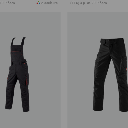
 10 Pièces
2
couleurs
(TTC) à p. de 20 Pièces