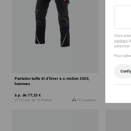
Vous pouv
cookies
d
sélection
Pour obten
Confi
Pantalon taille él.d’hiver e.s.motion 2020,
Pantalon e.s
hommes
à p. de
77,23 €
à p. de
71,2
(TTC) à p. de 10 Pièces
12
couleurs
(TTC) à p. de