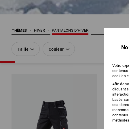
THÈMES
HIVER
PANTALONS D'HIVER
No
Taille
Couleur
Votre expé
contenus 
cookies e
Afin de v
cliquant 
interacti
basés sur
ces donné
recommand
contenus.
méthodes 