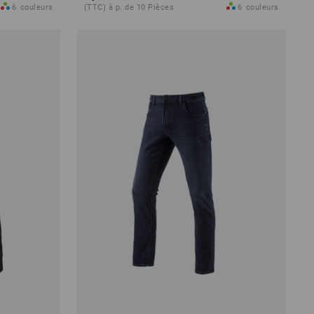
6
couleurs
(TTC) à p. de 10 Pièces
6
couleurs