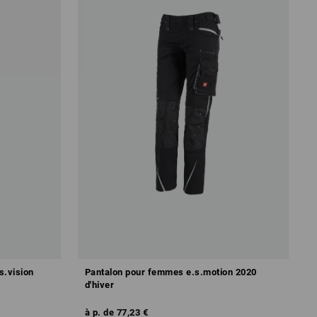
s.vision
Pantalon pour femmes e.s.motion 2020
d'hiver
à p. de
77,23 €