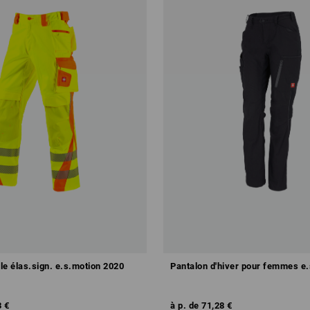
lle élas.sign. e.s.motion 2020
Pantalon d'hiver pour femmes e.
3 €
à p. de
71,28 €