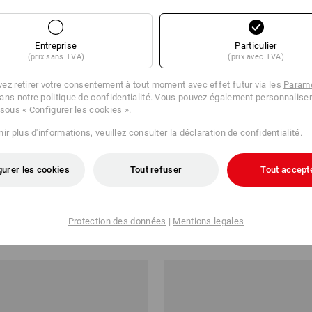
Entreprise
Particulier
(prix sans TVA)
(prix avec TVA)
ez retirer votre consentement à tout moment avec effet futur via les
Paramè
ans notre politique de confidentialité. Vous pouvez également personnaliser
 sous « Configurer les cookies ».
ir plus d'informations, veuillez consulter
la déclaration de confidentialité
.
gurer les cookies
Tout refuser
Tout accept
.motion d´hiver
Pant. à taille élast. e.s.concrete 
allseason
Protection des données
|
Mentions legales
8 €
à p. de
74,85 €
 20 Pièces
10
couleurs
(TTC) à p. de 10 Pièces