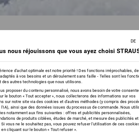
DE
us nous réjouissons que vous ayez choisi STRAUS
22 Arti
rience d'achat optimale est notre priorité ! Des fonctions irréprochables, d
adaptés à vos besoins et un déroulement sans faille - Telles sont les fonct
t des autres technologies que nous utilisons.
ous proposer du contenu personnalisé, nous avons besoin de votre consent
sur le bouton « Tout accepter », nous collecterons des informations sur vos
ons sur notre site via des cookies et d'autres méthodes (y compris des proc
 l'IA), ainsi que des données issues du processus de commande. Nous util
es notamment aux fins suivantes : offres et publicités personnalisées,
ations de produits ciblées, études de marché, et mesure des publicités et
 Si vous ne le souhaitez pas, vous pouvez refuser l'utilisation de ces cookie
en cliquant sur le bouton « Tout refuser ».