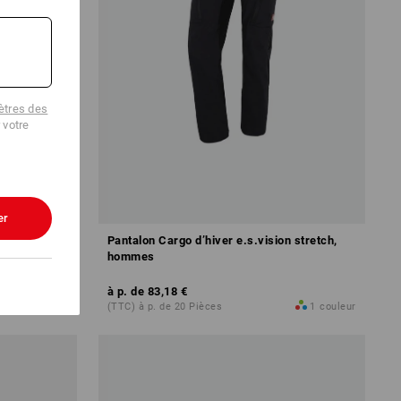
tres des
 votre
er
light
Pantalon Cargo d’hiver e.s.vision stretch,
hommes
à p. de
83,18 €
1
couleur
(TTC) à p. de 20 Pièces
1
couleur