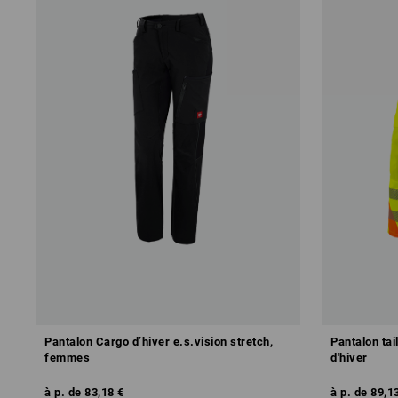
Pantalon Cargo d’hiver e.s.vision stretch,
Pantalon tai
femmes
d'hiver
à p. de
83,18 €
à p. de
89,1