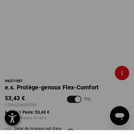
#
8371597
e.s. Protège-genoux Flex-Comfort
53,43 €
TTC
+ frais d'expédition
à p. de 1 Paire:
53,43 €
à p. de 3 Paires:
47,48 €
Délai de livraison est d'env.
Disponibilité Workwearstore