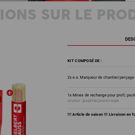
IONS SUR LE PRO
DES
KIT COMPOSÉ DE :
2
x
e.s. Marqueur de chantier/perçage 
1
x
Mines de rechange pour profi, pac
couleur: graphite/jaune/rouge
!!! Article de saison !!! Livraison en 