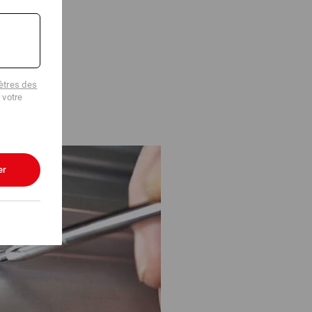
NE FACILE
tres des
 votre
er