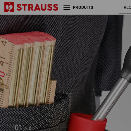
PRODUITS
2x e.s. Marqueur de
chantier/perçage profond profi
01
/
08