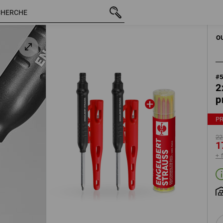
TTC
22,97 €
17,73 €
+ frais d'expédition
O
#
2
p
PR
22
1
+ 