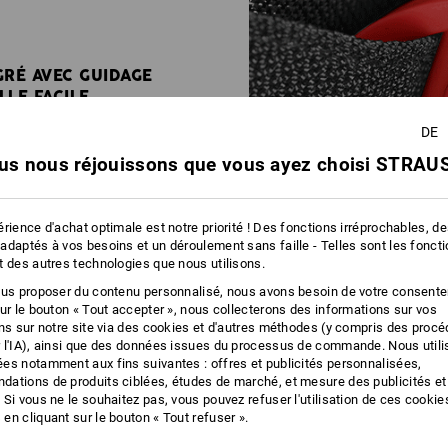
GRÉ AVEC GUIDAGE
LLE FACILE
DE
us nous réjouissons que vous ayez choisi STRAUS
rience d'achat optimale est notre priorité ! Des fonctions irréprochables, d
adaptés à vos besoins et un déroulement sans faille - Telles sont les fonct
t des autres technologies que nous utilisons.
ous proposer du contenu personnalisé, nous avons besoin de votre consent
sur le bouton « Tout accepter », nous collecterons des informations sur vos
ons sur notre site via des cookies et d'autres méthodes (y compris des proc
 l'IA), ainsi que des données issues du processus de commande. Nous util
es notamment aux fins suivantes : offres et publicités personnalisées,
ations de produits ciblées, études de marché, et mesure des publicités et
 Si vous ne le souhaitez pas, vous pouvez refuser l'utilisation de ces cookie
en cliquant sur le bouton « Tout refuser ».
A