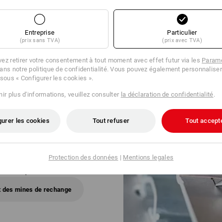
DE MI
Entreprise
Particulier
(prix sans TVA)
(prix avec TVA)
ez retirer votre consentement à tout moment avec effet futur via les
Paramè
ans notre politique de confidentialité. Vous pouvez également personnaliser
 sous « Configurer les cookies ».
ir plus d'informations, veuillez consulter
la déclaration de confidentialité
.
gurer les cookies
Tout refuser
Tout accept
Protection des données
|
Mentions legales
PRÉCIS
 DE 2,8 MM
des mines de rechange