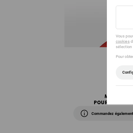
Vous pouv
cookies
d
sélection
Pour obten
Confi
MARQUAGE 
POUR UNE MINE
Commandez également 