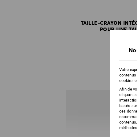
TAILLE-CRAYON INTÉ
POUR UNE TAI
No
Votre expé
contenus 
cookies e
Afin de v
cliquant 
interacti
basés sur
ces donné
recommand
contenus.
méthodes 