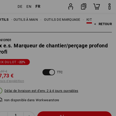
FR
DE
EN
Lot
UTILS
OUTILS À MAIN
OUTILS DE MARQUAGE
KIT
<   
RETOUR
5613931
x e.s. Marqueur de chantier/perçage profond
rofi
IX DU LOT
-22
%
,97 €
TTC
7,73 €
frais d'expédition
Délai de livraison est d'env. 2 à 4 jours ouvrables
non disponible dans Workwearstore