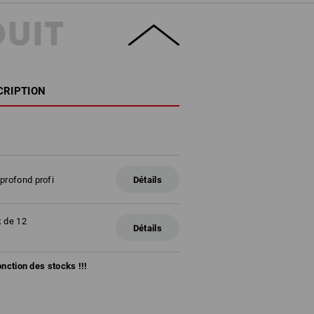
DUIT
CRIPTION
profond profi
Détails
k de 12
Détails
fonction des stocks !!!