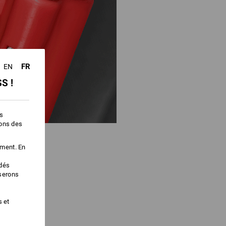
FR
EN
S !
es
ions des
ement. En
édés
iserons
s et
VANCE